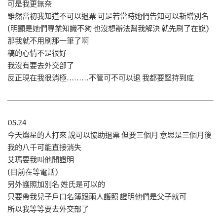
可是我更無奈
雖然當初我知道不可以退票 可是若當時她們告知可以新增別名
(明顯是她們專業知識不夠 也沒想辦法幫我解決 就先刷了在說)
那我就不用刷那一筆了啊
稿的心情不是很好
我沒有要去外交部了
反正現在我很消極………不管可不可以退 我都要堅持到底
05.24
今天燦星的人打來 說可以協助退票 但要三個月 意思是三個月後
我的八千可能直接消失
艾瑪要我叫他開證明
(目前在等電話)
另外護照加別名 姓氏是可以的
只要帶我兒子戶口名簿跟兩人護照 證明他們是父子就可
所以我等等要去外交部了