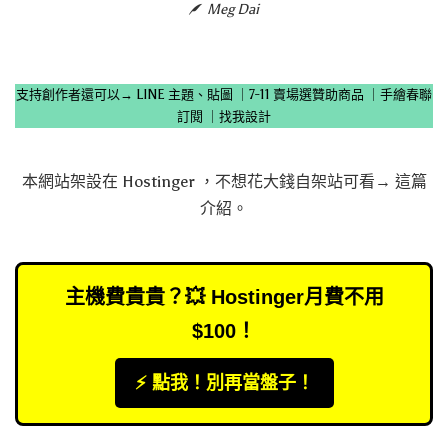
Meg Dai
支持創作者還可以→
LINE 主題、貼圖
｜
7-11 賣場選贊助商品
｜
手繪春聯
訂閱
｜
找我設計
本網站架設在
Hostinger
，不想花大錢自架站可看→
這篇
介紹
。
主機費貴貴？💥 Hostinger月費不用
$100！
⚡️ 點我！別再當盤子！