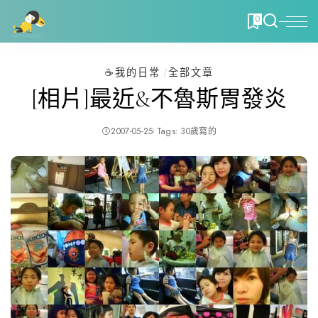
0
☕️我的日常
全部文章
[相片]最近&不魯斯胃發炎
2007-05-25
Tags:
30歲寫的