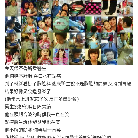
今天帶不魯斯看醫生
他胸腔不舒服 吞口水有點痛
到了林新看掛了胸腔科 後來醫生說不是胸腔的問題 又轉到胃腸
結果好像是食道發炎了
(他常常上班就忘了吃 反正多量少餐)
醫生安排他明日照胃鏡
他在照超音波的時候我一直在笑
就連醫生說他發炎我也在笑
他不解的問我 你幹嘛一直笑
我就說:喔 沒啊..就你照超音波跟醫生的對話很好笑啊