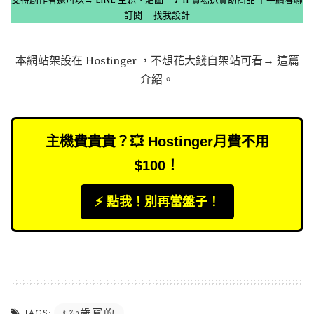
訂閱
｜
找我設計
本網站架設在
Hostinger
，不想花大錢自架站可看→
這篇
介紹
。
主機費貴貴？💥 Hostinger月費不用
$100！
⚡️ 點我！別再當盤子！
30歲寫的
TAGS: