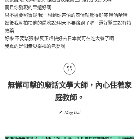
而且你發現的早還好啊
只不過要照胃鏡 我一想到你害怕的表情就覺得好笑 哈哈哈哈
然後我就拍拍他的肩膀說:明天不要烙跑了喔~!還好醫生說有特
效藥
好啦 不要緊張啦!反正趕快好去日本就可在吃大餐了啊
我真的是個幸災樂禍的老婆啊
無懈可擊的廢話文學大師，內心住著家
庭教師。
Meg Dai
支持創作者還可以→
LINE 主題、貼圖
｜
7-11 賣場選贊助商品
｜
手繪春聯