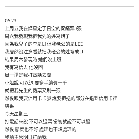
05.23
上周五我在燦星定了日空的促銷票3張
周六我發現我把我先的姓寫錯了
因為我兒子的李是LI 但我老公的是LEE
我居然沒注意看就把我老公的姓寫成LI
結果周六發現時 她們沒上班
我有寫信去 他沒回
周一還是我打電話去問
小姐說 可以退 要多手續費一千
就把我先生的機票又刷一張
然後跟我要信用卡卡號 說要把退的部分在退到信用卡裡
結果
今天星期三
打電話來說 不可以退票 當初就說不可以退
然後 態度也不好 處理也不想處理的
我請主管明日打給我