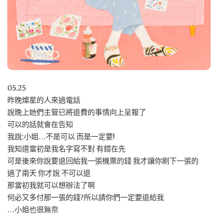
05.25
昨晚燦星的人來過電話
說晚上她們主管已將退費的事情向上呈報了
可以的話就會在告知
我說:小姐…不是可以 而是一定要!
我知道當初是我名字寫不對 有錯在先
可是後來你說要退回給我一張機票的錢 我才讓你刷下一張的
過了兩天 你才說 不可以退
那當初我就可以想辦法了啊
何必又多付那一張的錢?所以請你們一定要退給我
…小姐也很無奈