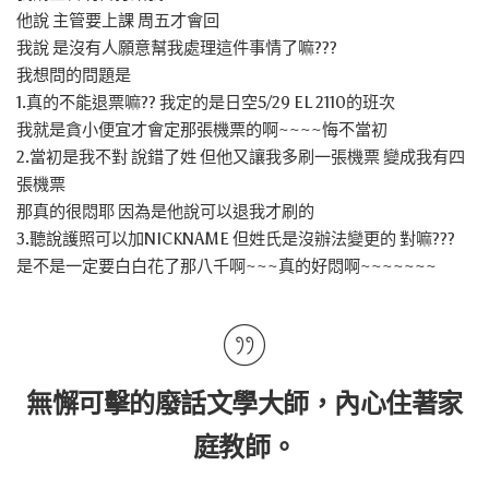
他說 主管要上課 周五才會回
我說 是沒有人願意幫我處理這件事情了嘛???
我想問的問題是
1.真的不能退票嘛?? 我定的是日空5/29 EL 2110的班次
我就是貪小便宜才會定那張機票的啊~~~~悔不當初
2.當初是我不對 說錯了姓 但他又讓我多刷一張機票 變成我有四
張機票
那真的很悶耶 因為是他說可以退我才刷的
3.聽說護照可以加NICKNAME 但姓氏是沒辦法變更的 對嘛???
是不是一定要白白花了那八千啊~~~真的好悶啊~~~~~~~
無懈可擊的廢話文學大師，內心住著家
庭教師。