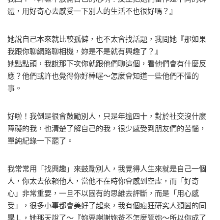
體，用好奇心去感受一下別人的生活不也很好嗎？』
她說自己本來就比較孤僻，也不太會找話題，我問她『那如果
我跟你聊網路聊相機，妳是不是就有興趣了？』
她點點頭，我說那下次你就跟他們聊這個，看他們會有什麼反
應？他們或許也覺得你好棒喔～怎麼會知道一些他們不懂的
事。
好啦！我倒是很會鼓勵別人，只是年逾四十，對於社交沒什麼
障礙的我，也清楚了解自己的我，很少感受到朋友們的苦惱，
單純紀錄一下罷了。
我常常用「找興趣」來鼓勵別人，我覺得人生來就是自己一個
人，你太去依賴他人，當他不在時你會感到空虛，而「好奇
心」非常重要，一旦不以固有的思維去評斷，而是「用心感
受」，很多小事都會美好了起來，我有個瘋狂研究人類圖的同
學Ｌ，她那天說了～『妳要謝謝妳爸不怎麼管妳～所以你成了