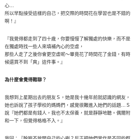
心…
所以早點接受這樣的自己，把交際的時間花在學習也是不錯的
啊！』
『我覺得都走到了四十歲，你要慢慢了解獨處的快樂，而不是
在獨處時找一些人來填補內心的空虛，
那些人走了之後你會更空虛呢～畢竟花了時間花了金錢，有時
候還買不到「爽」這件事。』
為什麼會覺得難聊？
我想到上星期出去的朋友Ｓ，她是我十幾年前就認識的網友，
她也訴說了孩子學校的媽媽們，感覺很難進入她們的話題…Ｓ
說『她們都是有錢人，我也不太保養，就是靜靜地聽。偶爾附
和一下，但覺得格格不入。』
我回：『幹嘛不放開自己的心咧？反正把她們當作是不同的群