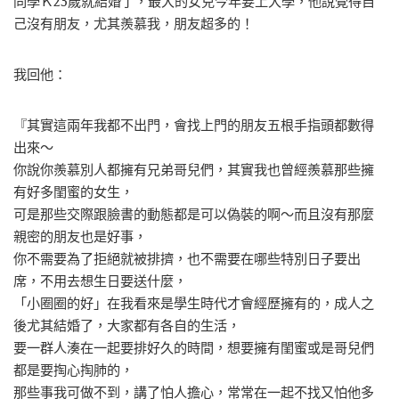
同學Ｋ23歲就結婚了，最大的女兒今年要上大學，他說覺得自
己沒有朋友，尤其羨慕我，朋友超多的！
我回他：
『其實這兩年我都不出門，會找上門的朋友五根手指頭都數得
出來～
你說你羨慕別人都擁有兄弟哥兒們，其實我也曾經羨慕那些擁
有好多閨蜜的女生，
可是那些交際跟臉書的動態都是可以偽裝的啊～而且沒有那麼
親密的朋友也是好事，
你不需要為了拒絕就被排擠，也不需要在哪些特別日子要出
席，不用去想生日要送什麼，
「小圈圈的好」在我看來是學生時代才會經歷擁有的，成人之
後尤其結婚了，大家都有各自的生活，
要一群人湊在一起要排好久的時間，想要擁有閨蜜或是哥兒們
都是要掏心掏肺的，
那些事我可做不到，講了怕人擔心，常常在一起不找又怕他多