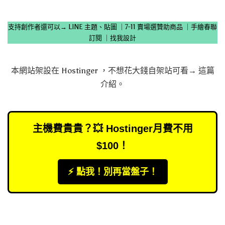
支持創作者還可以→
LINE 主題、貼圖
｜
7-11 賣場選贊助商品
｜
手繪春聯
訂閱
｜
找我設計
本網站架設在
Hostinger
，不想花大錢自架站可看→
這篇
介紹
。
主機費貴貴？💥 Hostinger月費不用
$100！
⚡️ 點我！別再當盤子！