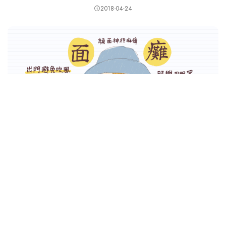
2018-04-24
文章記錄請至
https://lazymeg.com/blog/5574/bells-palsy/