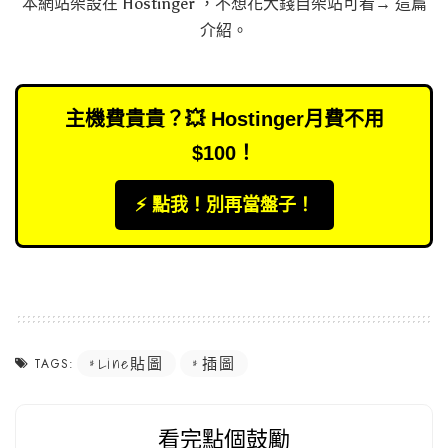
本網站架設在
Hostinger
，不想花大錢自架站可看→
這篇
介紹
。
主機費貴貴？💥 Hostinger月費不用
$100！
⚡️ 點我！別再當盤子！
Line貼圖
插圖
TAGS:
看完點個鼓勵