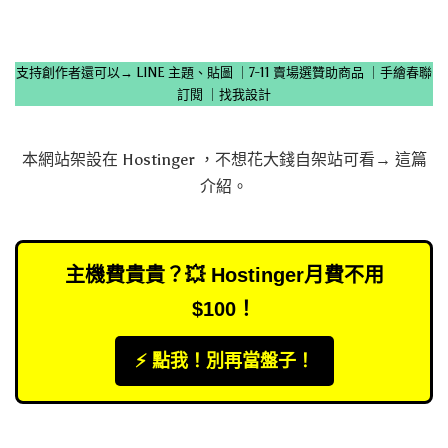
支持創作者還可以→
LINE 主題、貼圖
｜
7-11 賣場選贊助商品
｜
手繪春聯
訂閱
｜
找我設計
本網站架設在
Hostinger
，不想花大錢自架站可看→
這篇
介紹
。
主機費貴貴？💥 Hostinger月費不用
$100！
⚡️ 點我！別再當盤子！