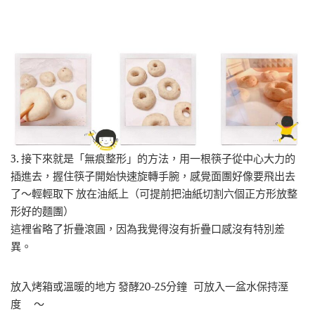
3. 接下來就是「無痕整形」的方法，用一根筷子從中心大力的
插進去，握住筷子開始快速旋轉手腕，感覺面團好像要飛出去
了～輕輕取下 放在油紙上（可提前把油紙切割六個正方形放整
形好的麵團）
這裡省略了折疊滾圓，因為我覺得沒有折疊口感沒有特別差
異。
放入烤箱或溫暖的地方 發酵20-25分鐘 可放入一盆水保持溼
度 ～