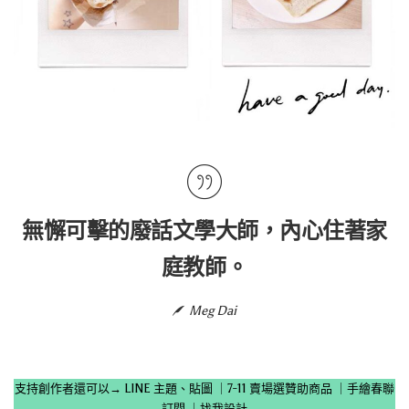
無懈可擊的廢話文學大師，內心住著家
庭教師。
Meg Dai
支持創作者還可以→
LINE 主題、貼圖
｜
7-11 賣場選贊助商品
｜
手繪春聯
訂閱
｜
找我設計