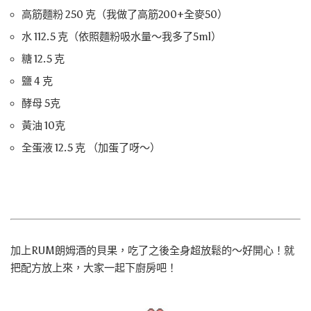
高筋麵粉 250 克（我做了高筋200+全麥50）
水 112.5 克（依照麵粉吸水量～我多了5ml）
糖 12.5 克
鹽 4 克
酵母 5克
黃油 10克
全蛋液 12.5 克 （加蛋了呀～）
加上RUM朗姆酒的貝果，吃了之後全身超放鬆的～好開心！就
把配方放上來，大家一起下廚房吧！