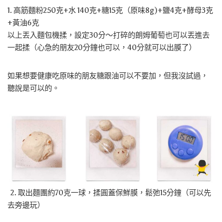
1. 高筋麵粉250克+水 140克+糖15克（原味8g)+鹽4克+酵母3克
+黃油6克
以上丟入麵包機揉，設定30分～打碎的朗姆葡萄也可以丟進去
一起揉（心急的朋友20分鐘也可以，40分就可以出膜了）
如果想要健康吃原味的朋友糖跟油可以不要加，但我沒試過，
聽說是可以的。
2. 取出麵團約70克一球，揉圓蓋保鮮膜，鬆弛15分鐘（可以先
去旁邊玩）