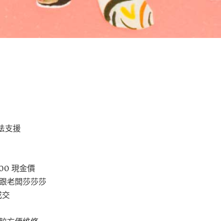
法支援
00 現金價
好跟老闆莎莎莎
成交