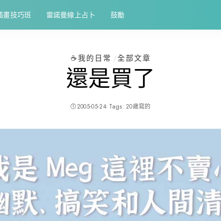
插畫技巧班
雷諾曼線上占卜
鼓勵
☕️我的日常
全部文章
還是買了
2005-05-24
Tags:
20歲寫的