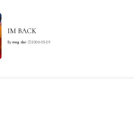
IM BACK
By
meg dai
2006-05-29
Posted
by