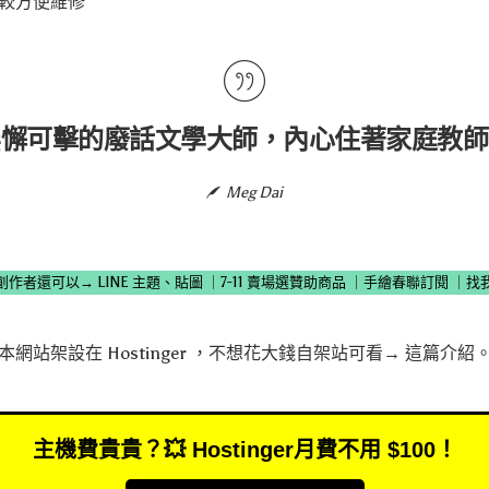
比較方便維修
無懈可擊的廢話文學大師，內心住著家庭教師
Meg Dai
創作者還可以→
LINE 主題、貼圖
｜
7-11 賣場選贊助商品
｜
手繪春聯訂閱
｜
找
本網站架設在
Hostinger
，不想花大錢自架站可看→
這篇介紹
主機費貴貴？💥 Hostinger月費不用 $100！