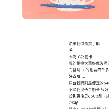
結果我還是買了耶
呼
因為1G記憶卡
我的相機太舊好像沒辦
而且阿 1G的也要四千多
好貴喔….
這台我問到最便宜的64
不過我沒帶金融卡 只
殺到最後是6600刷卡
OK囉