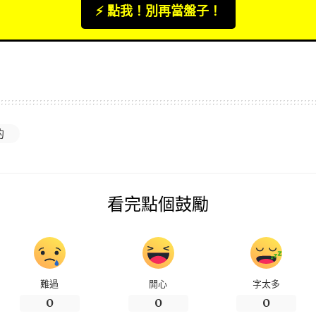
⚡️ 點我！別再當盤子！
的
看完點個鼓勵
難過
開心
字太多
0
0
0