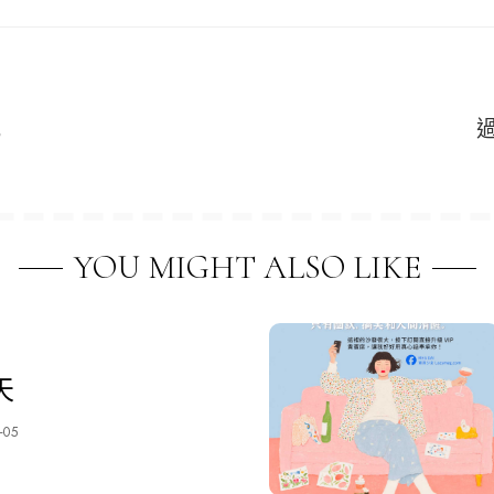
吧
YOU MIGHT ALSO LIKE
天
-05