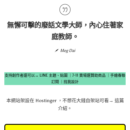
無懈可擊的廢話文學大師，內心住著家
庭教師。
Meg Dai
支持創作者還可以→
LINE 主題、貼圖
｜
7-11 賣場選贊助商品
｜
手繪春聯
訂閱
｜
找我設計
本網站架設在
Hostinger
，不想花大錢自架站可看→
這篇
介紹
。