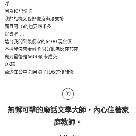
呼
因為1G記憶卡
我的相機太舊好像沒辦法支援
而且阿 1G的也要四千多
好貴喔….
這台我問到最便宜的6400 現金價
不過我沒帶金融卡 只好跟老闆莎莎莎
殺到最後是6600刷卡成交
OK囉
至少在台中 如果壞了比較方便維修
無懈可擊的廢話文學大師，內心住著家
庭教師。