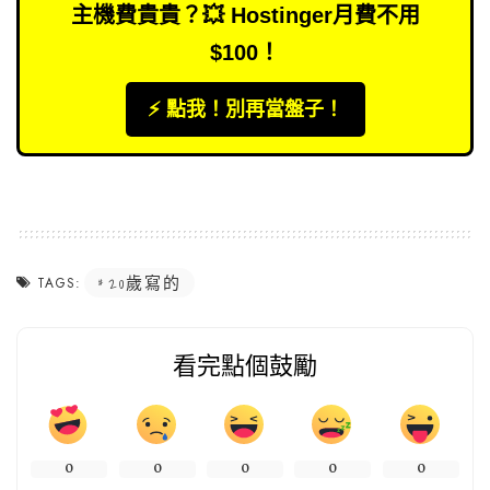
主機費貴貴？💥 Hostinger月費不用
$100！
⚡️ 點我！別再當盤子！
20歲寫的
TAGS:
看完點個鼓勵
0
0
0
0
0