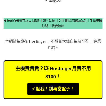
Meg Dai
支持創作者還可以→
LINE 主題、貼圖
｜
7-11 賣場選贊助商品
｜
手繪春聯
訂閱
｜
找我設計
本網站架設在
Hostinger
，不想花大錢自架站可看→
這篇
介紹
。
主機費貴貴？💥 Hostinger月費不用
$100！
⚡️ 點我！別再當盤子！