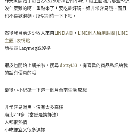
昨天就開始了每日2人$250的#台南小吃 ，就上面照片那些～這
沒什麼難的啊，重點來了！要吃飽好嗎⋯姐非常容易餓⋯而且
也不喜歡泡麵，所以期待一下下吧，
然後我目前少少收入來自
LINE貼圖
，
LINE個人原創貼圖 |
LINE
主題
|
表情貼
請搜尋 Lazymeg或沒格
蝦皮也開始上網拍啦，搜尋
dotty133
，有喜歡的商品私訊給我
的話有優惠的哦
最後小小紀錄一下這一個月台南生活 感想
非常容易曬黑、沒有太多高樓
廟比7-11多（當然是誇飾法）
人都很熱情
小吃便宜又很多選擇