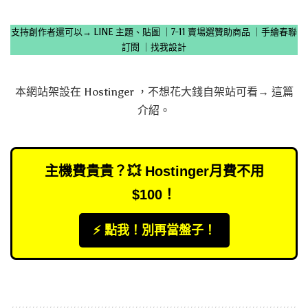
支持創作者還可以→
LINE 主題、貼圖
｜
7-11 賣場選贊助商品
｜
手繪春聯
訂閱
｜
找我設計
本網站架設在
Hostinger
，不想花大錢自架站可看→
這篇
介紹
。
主機費貴貴？💥 Hostinger月費不用
$100！
⚡️ 點我！別再當盤子！