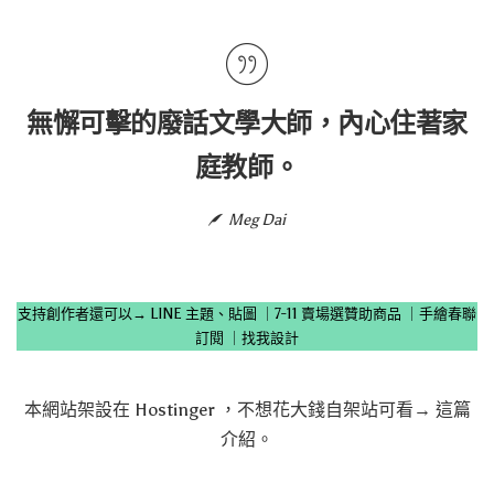
無懈可擊的廢話文學大師，內心住著家
庭教師。
Meg Dai
支持創作者還可以→
LINE 主題、貼圖
｜
7-11 賣場選贊助商品
｜
手繪春聯
訂閱
｜
找我設計
本網站架設在
Hostinger
，不想花大錢自架站可看→
這篇
介紹
。