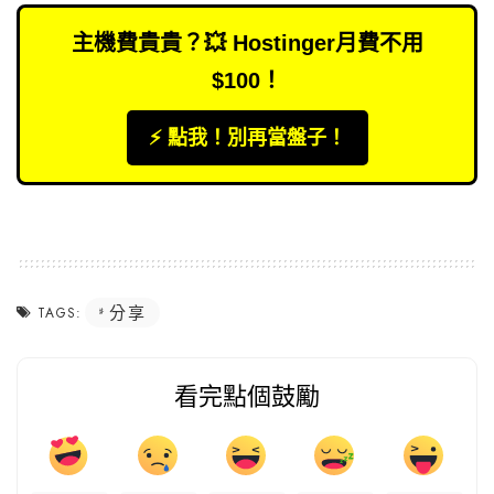
主機費貴貴？💥 Hostinger月費不用
$100！
⚡️ 點我！別再當盤子！
分享
TAGS:
看完點個鼓勵