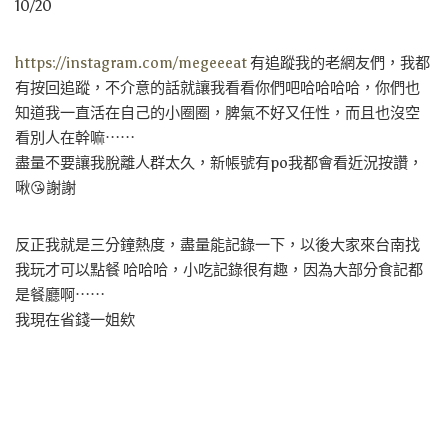
10/20
https://instagram.com/megeeeat
有追蹤我的老網友們，我都
有按回追蹤，不介意的話就讓我看看你們吧哈哈哈哈，你們也
知道我一直活在自己的小圈圈，脾氣不好又任性，而且也沒空
看別人在幹嘛⋯⋯
盡量不要讓我脫離人群太久，新帳號有po我都會看近況按讚，
啾😘謝謝
反正我就是三分鐘熱度，盡量能記錄一下，以後大家來台南找
我玩才可以點餐 哈哈哈，小吃記錄很有趣，因為大部分食記都
是餐廳啊⋯⋯
我現在省錢一姐欸