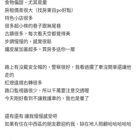
食物偏甜、尤其是羹
房租價差很大（找房東自po好點）
特色小店很多
很多超小條的巷子跟無尾巷
古蹟很多，每次看天空都覺得美
步調慢慢的，感覺很鬆
鐵皮屋加蓋超多，買房多送你一層
路上有沒戴安全帽的，警察很好，我看過攔了車沒開單還讓他
走的
紅燈違規右轉很多
路口監視器很少，所以千萬要注意交通喔
今天剛好看到不讓救護車的，我也是暈了
還有還有 讓我慢慢感受吧
如果有住在中西區的朋友歡迎約我、缺在地人照顧哈哈哈哈哈