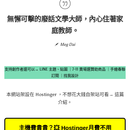
無懈可擊的廢話文學大師，內心住著家
庭教師。
Meg Dai
支持創作者還可以→
LINE 主題、貼圖
｜
7-11 賣場選贊助商品
｜
手繪春聯
訂閱
｜
找我設計
本網站架設在
Hostinger
，不想花大錢自架站可看→
這篇
介紹
。
主機費貴貴？💥 Hostinger月費不用