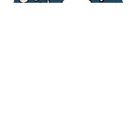
這個星期聽聞了很多事…
有人生小孩，有人發病，也有人了結自己生命，
在很憂鬱的時候我也常常在想睡著是不是可以不要醒來，
是沒什麼大不了的，但就是往心裡去，
我想我也當不了什麼幽默大師了