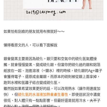
如果怕有刮痕的朋友就用布擦就好～～
懶得看原文的人，可以看下面解說
銀會變黑主要是因為硫化。銀只要和空氣中的硫化氫氣體接
觸，就會慢慢變黑、變成硫化銀。但當你把硫化過的銀和鋁箔
紙放在一起、泡進溶液（=鹽水）裡的時候，硫化銀的Ag+離子
會獲得電子、還原成金屬銀。而原本的硫則被從銀上面拿掉，
跑到水裡和氫離子結合變成硫化氫。
雖然說如果希望效果更好的話，可以改用熱水（讓作用速度加
快），但
硫化氫的水溶液加熱會產生毒性
，即使這狀況中濃度
很低、對人體只有一點點影響，但最好還是就用冷水，
大不了
有耐心點，泡個一個晚上就好啦～
。