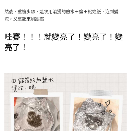
然後，重複步驟，這次用滾燙的熱水＋鹽＋鋁箔紙，泡到變
涼，又拿起來刷跟擦
哇賽！！！就變亮了！變亮了！變
亮了！