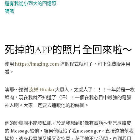
還有我從小到大的回憶照
嗚嗚
死掉的APP的照片全回來啦～
使用
https://imazing.com
這個程式就可了，可下免費版用用
看。
噢耶～謝謝
皮樂 Hiraku
大恩人，太感人了！！！十年前是一枚
鮮肉，現在我就不知道了（汗），一個在我心目中最強的電腦
神人啊。大家一定要去追蹤他的粉絲團。
他的粉絲團不能發私訊，於是我想到好像有電話～非常厚臉皮
的iMessage給他，結果他就給了我messenger，直接遠端幫我
操控，後來我電腦又慢又沒空間，花了他不少時間，直到我用