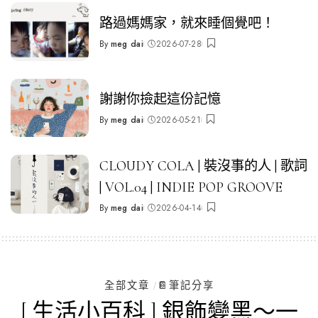
路過媽媽家，就來睡個覺吧！
By
meg dai
2026-07-28
Posted
by
謝謝你撿起這份記憶
By
meg dai
2026-05-21
Posted
by
CLOUDY COLA | 裝沒事的人 | 歌詞
| VOL.04 | INDIE POP GROOVE
By
meg dai
2026-04-14
Posted
by
全部文章
📔筆記分享
[ 生活小百科 ] 銀飾變黑～一