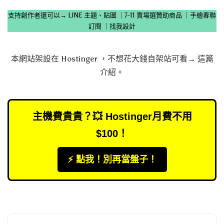
支持創作者還可以→
LINE 主題、貼圖
｜
7-11 賣場選贊助商品
｜
手繪春聯
訂閱
｜
找我設計
本網站架設在
Hostinger
，不想花大錢自架站可看→
這篇
介紹
。
主機費貴貴？💥 Hostinger月費不用
$100！
⚡️ 點我！別再當盤子！