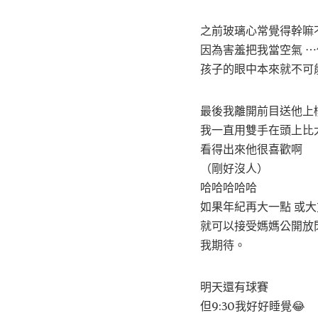
之前玻璃心常覺得幹嘛
因為害羞把我當空氣 
孩子的眼中本來就不可
最後我離開前目送他上
我一直用雙手在頭上比
看得出來他很喜歡啊
（剛好沒人）
哈哈哈哈哈
如果年紀再大一點 或大
就可以接受媽媽公開放
我期待。
明天還有球賽
但9:30我好好睡覺😂