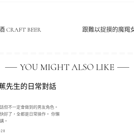
CRAFT BEER
跟難以捉摸的魔羯女F
YOU MIGHT ALSO LIKE
：蕉先生的日常對話
話但不一定會做到的男友角色。
快好了，全都是日常操作。 你懶
講。
-28