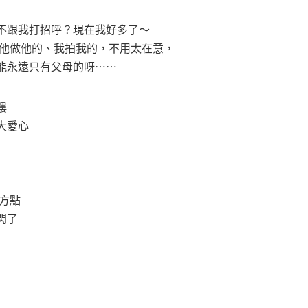
不跟我打招呼？現在我好多了～
⋯他做他的、我拍我的，不用太在意，
能永遠只有父母的呀⋯⋯
樓
大愛心
方點
閃了