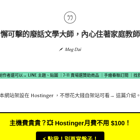
無懈可擊的廢話文學大師，內心住著家庭教師
Meg Dai
創作者還可以→
LINE 主題、貼圖
｜
7-11 賣場選贊助商品
｜
手繪春聯訂閱
｜
找
本網站架設在
Hostinger
，不想花大錢自架站可看→
這篇介紹
主機費貴貴？💥 Hostinger月費不用 $100！
⚡️ 點我！別再當盤子！