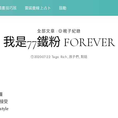
插畫技巧班
雷諾曼線上占卜
鼓勵
全部文章
😌親子紀錄
我是77鐵粉 FOREVER
2020-07-22
Tags:
Rich
孩子們
對話
懂
接受
yle