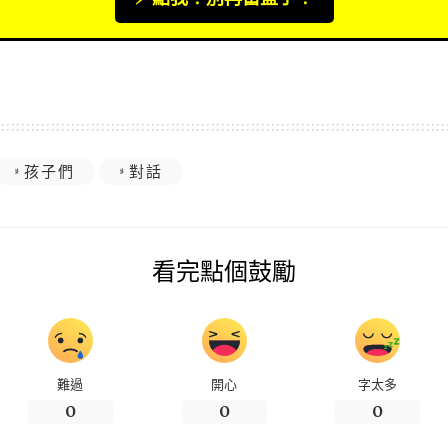
孩子們
對話
看完點個鼓勵
難過
開心
字太多
0
0
0