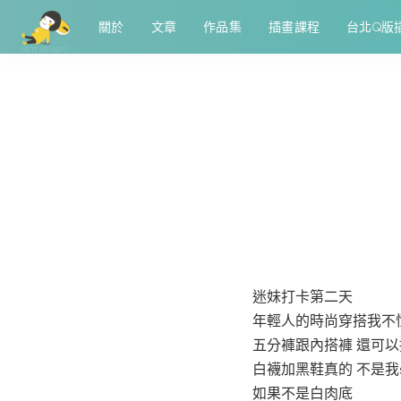
關於
文章
作品集
插畫課程
台北Q版
迷妹打卡第二天
年輕人的時尚穿搭我不
五分褲跟內搭褲 還可以
白襪加黑鞋真的 不是我st
如果不是白肉底