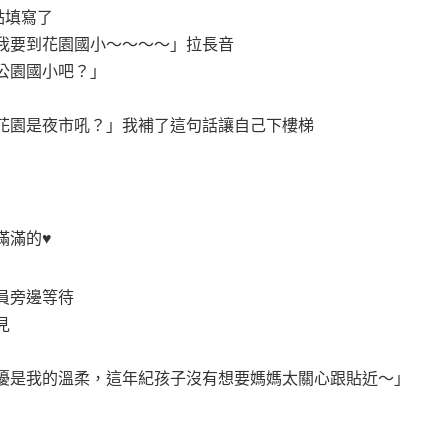
車點填寫了
我要到花園國小～～～～」拉長音
公園國小吧？」
花園是夜市吼？」我補了這句話讓自己下樓梯
滿的♥️
員旁邊等待
見
擾是我的溫柔，這年紀孩子沒有想要媽媽太關心跟貼近～」