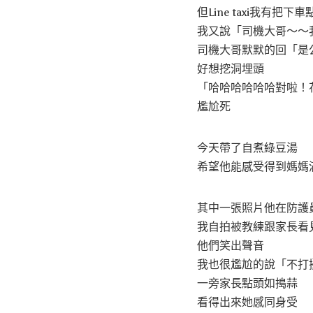
但Line taxi我有把下
我又說「司機大哥～～
司機大哥默默的回「是
好想挖洞埋頭
「哈哈哈哈哈哈對啦！
尷尬死
今天帶了自煮綠豆湯
希望他能感受得到媽媽滿
其中一張照片他在防護
我自拍被教練跟家長看
他們笑出聲音
我也很尷尬的說「不打
一旁家長點頭如搗蒜
看得出來她感同身受