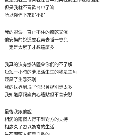
但是我就不喜歡台中了嘛
所以你們下來好不好
我的眼淚一直止不住的擦乾又濕
他安撫的說道要我再去睡一會兒
一定是太累了才想這麼多
我真的沒有辦法體會你們的不了解
短短一小時的夢境活生生的我是主角
經歷了生離死別
我的世界崩塌了你只會說別想太多
我知道摩羯座內心體貼但不善安慰
最後我跟他說
相愛的兩個人得不到對方的支持
相處久了習以為常的生活
生死關頭人都是自私的