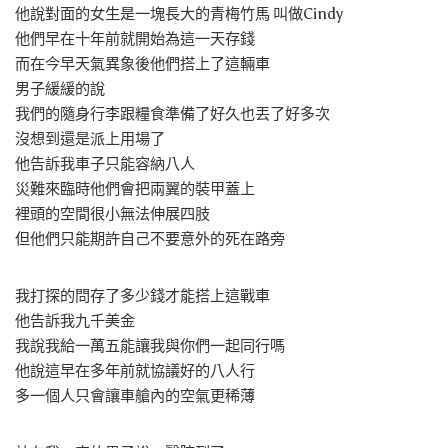
他說對面的女生是一塊長大的青梅竹馬 叫做Cindy
他們早在十年前就開始為這一天存錢
而在今早天氣異象後他們搭上了這輛車
男子緩緩的說
我們的隨身行李跟糧食準備了好久也丟了好多次
沒想到還是派上用場了
他告訴我車子只能容納八人
災難來臨時他們會把兩翼的裝甲蓋上
裡頭的空間很小無法伸展四肢
但他們只能期許自己不要意外的死在路旁
我打探的問存了多少錢才能搭上這戰車
他告訴我九千美金
我說我給一萬五能讓我與你們一起同行嗎
他說這早在多年前就協議好的八人行
多一個人只會讓車艙內的空氣更稀薄