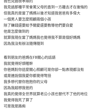
我也見過很孝順的
我見過那種平常會罵父母的直到一方離去才在後悔的
但我真的是當了媽媽以後才知道我爸爸有多偉大
一個男人要怎麼照顧兩個小孩
除了賺錢還要給予關愛還要教導他們要自愛
他是怎麼做到的
就算我現在當了媽媽我也覺得我不算是個好媽媽
因為我沒有辦法隨傳隨到
看到朋友的爸媽在FB關心的話語
我就覺得好煩喔幹
你爸媽對你這麼關心照顧可是你卻一點表現都沒有
或是連說個我愛你都覺得彆扭
我多想代替你抱抱你的父母
因為我超想我爸的
我真的覺得全世界就算老公小孩也替代不了他的地位
我覺得我死了算了
可是我是路痴