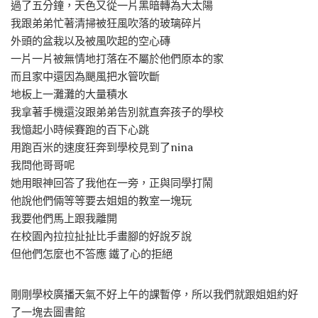
過了五分鐘，天色又從一片黑暗轉為大太陽
我跟弟弟忙著清掃被狂風吹落的玻璃碎片
外頭的盆栽以及被風吹起的空心磚
一片一片被無情地打落在不屬於他們原本的家
而且家中還因為颶風把水管吹斷
地板上一灘灘的大量積水
我拿著手機還沒跟弟弟告別就直奔孩子的學校
我憶起小時候賽跑的百下心跳
用跑百米的速度狂奔到學校見到了nina
我問他哥哥呢
她用眼神回答了我他在一旁，正與同學打鬧
他說他們倆等等要去姐姐的教室一塊玩
我要他們馬上跟我離開
在校園內拉拉扯扯比手畫腳的好說歹說
但他們怎麼也不答應 鐵了心的拒絕
剛剛學校廣播天氣不好上午的課暫停，所以我們就跟姐姐約好
了一塊去圖書館