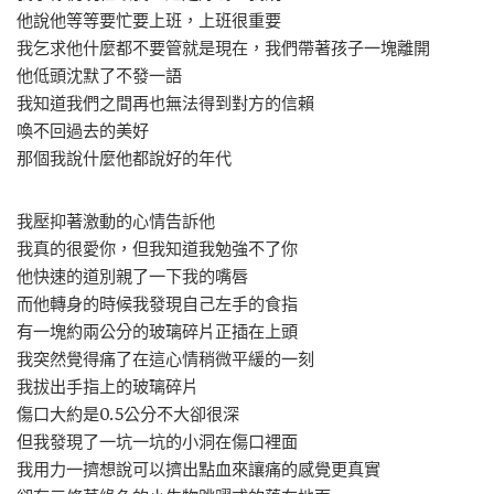
他說他等等要忙要上班，上班很重要
我乞求他什麼都不要管就是現在，我們帶著孩子一塊離開
他低頭沈默了不發一語
我知道我們之間再也無法得到對方的信賴
喚不回過去的美好
那個我說什麼他都說好的年代
我壓抑著激動的心情告訴他
我真的很愛你，但我知道我勉強不了你
他快速的道別親了一下我的嘴唇
而他轉身的時候我發現自己左手的食指
有一塊約兩公分的玻璃碎片正插在上頭
我突然覺得痛了在這心情稍微平緩的一刻
我拔出手指上的玻璃碎片
傷口大約是0.5公分不大卻很深
但我發現了一坑一坑的小洞在傷口裡面
我用力一擠想說可以擠出點血來讓痛的感覺更真實