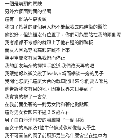
一個是前頭的駕駛
另外六個面對面的坐著
還有一個站在最後頭
我問了站著的那個男人能不能載我去隔條街的醫院
他說好，但這裡沒有位置了，你們可能要站在我的兩側喔
我考慮都不考慮的就蹬上了他右邊的腳踏板
而友人因為穿著高跟鞋跳不上來
裝甲車並沒有因為我們而停止
我的朋友無奈的揮揮手說道 我們改天再約吧
我跟她報以微笑說了byebye 轉而攀談一旁的男子
我問他怎麼把這麼大台的戰車開出來 你們要去哪兒
他告訴我沒有目的地，因為世界末日要到了
我實實的楞了一會兒
在我前面坐著的一對男女附和著他點點頭
這對男女看起來不過２５歲左右
男子白白淨淨削瘦的臉龐掛了一副眼鏡
而女子的馬尾及T恤牛仔褲感覺就像個大學生
我不可置信的問了前頭那男生為什麼會坐在這車內