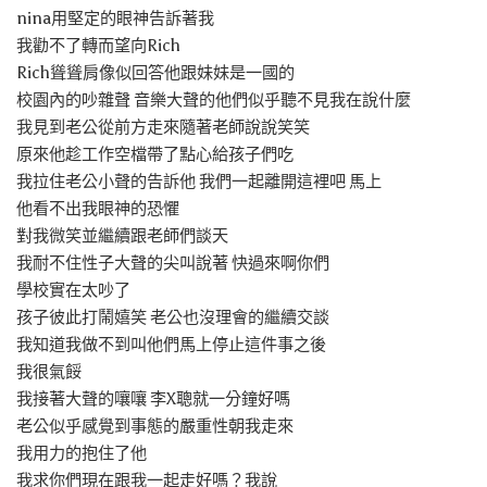
nina用堅定的眼神告訴著我
我勸不了轉而望向Rich
Rich聳聳肩像似回答他跟妹妹是一國的
校園內的吵雜聲 音樂大聲的他們似乎聽不見我在說什麼
我見到老公從前方走來隨著老師說說笑笑
原來他趁工作空檔帶了點心給孩子們吃
我拉住老公小聲的告訴他 我們一起離開這裡吧 馬上
他看不出我眼神的恐懼
對我微笑並繼續跟老師們談天
我耐不住性子大聲的尖叫說著 快過來啊你們
學校實在太吵了
孩子彼此打鬧嬉笑 老公也沒理會的繼續交談
我知道我做不到叫他們馬上停止這件事之後
我很氣餒
我接著大聲的嚷嚷 李X聰就一分鐘好嗎
老公似乎感覺到事態的嚴重性朝我走來
我用力的抱住了他
我求你們現在跟我一起走好嗎？我說