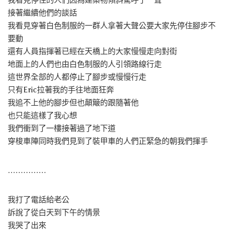
接著繼續他們的談話
我看見穿著白色制服的一群人拿著大聲公要大家先停住腳步不
要動
還有人員指揮著已經在天橋上的大家慢慢走向對街
地面上的人們也由白色制服的人引領路線行走
這世界全部的人都停止了腳步或慢慢行走
只有Eric拉著我的手往地面狂奔
我追不上他的腳步但也顛簸的跟隨著他
也只能這樣了我心想
我們衝到了一樓接著過了地下道
穿梭車陣同時我們見到了裝甲車的人們正緊急的朝我們揮手
……………
我打了電話給老公
訴說了從白天到下午的情景
我哭了出來