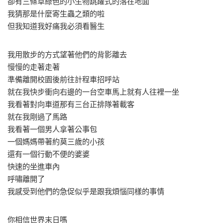
卻有三條草綠色的小生物跳躍式的落在地面
我猜那是什麼寄生蟲之類的啦
但我知道我好痛我必須看醫生
我用散步的方式望著他們的背影離去
慢慢的走著走著
準備離開校園後前往計程車招呼站
就在我快步衝向右邊的一台空車馬上就有人往裡一坐
我看著對向車道那有三台正排隊著載客
就在我剛過了馬路
我看著一個男人拿著公事包
一個媽媽帶著約莫三歲的小孩
還有一個行動不便的婆婆
快速的坐進車內
呼嘯離開了
我感受到他們的急促似乎是跟我煩惱同樣的事情
你相信世界末日嗎