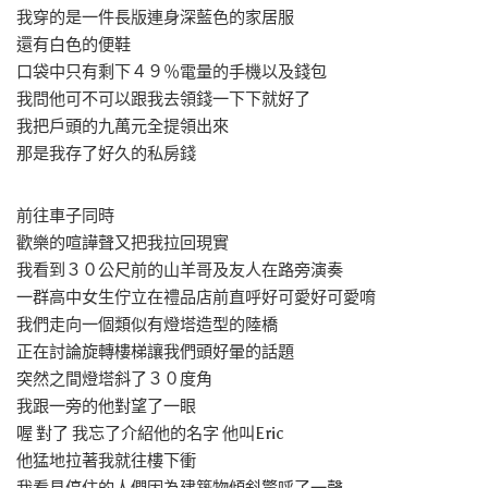
我穿的是一件長版連身深藍色的家居服
還有白色的便鞋
口袋中只有剩下４９％電量的手機以及錢包
我問他可不可以跟我去領錢一下下就好了
我把戶頭的九萬元全提領出來
那是我存了好久的私房錢
前往車子同時
歡樂的喧譁聲又把我拉回現實
我看到３０公尺前的山羊哥及友人在路旁演奏
一群高中女生佇立在禮品店前直呼好可愛好可愛唷
我們走向一個類似有燈塔造型的陸橋
正在討論旋轉樓梯讓我們頭好暈的話題
突然之間燈塔斜了３０度角
我跟一旁的他對望了一眼
喔 對了 我忘了介紹他的名字 他叫Eric
他猛地拉著我就往樓下衝
我看見停住的人們因為建築物傾斜驚呼了一聲