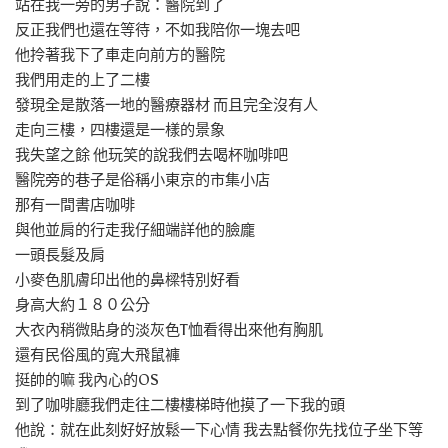
站在我一旁的男子說：醫院到了
反正我們也還在等待，不如我陪你一塊去吧
他拎著我下了車走向前方的醫院
我們用走的上了二樓
發現全是散落一地的醫療器材 而且完全沒有人
走向三樓，四樓還是一樣的景象
我失望之餘 他玩笑的說我們去喝杯咖啡吧
醫院旁的巷子是俗稱小東京的市集小店
那有一間書店咖啡
與他並肩的行走我仔細端詳他的臉龐
一頭長髮及肩
小麥色肌膚印出他的鼻樑特別好看
身高大約１８０公分
大衣內稍微貼身的淡灰色T恤看得出來他有胸肌
還有民俗風的寬大飛鼠褲
挺帥的嘛 我內心的OS
到了咖啡廳我們走往二樓樓梯時他摸了一下我的頭
他說：就在此刻好好放鬆一下心情 我去點餐你先找位子坐下等