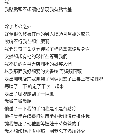
我
我點點頭不想讓他發現我有點害羞
除了老公之外
好像很久沒被其他的男人摸頭且呵護的感覺
唉唷不行我在想什麼啊
我們只待了２０分鐘喝了杯熱拿鐵暖暖身體
突然想起有他的夥伴在等著我們
我不捨的看著書店咖啡的談笑人們
以及那面我好想要的大書牆 而頻頻回頭
走出咖啡店前我見到了阿棟與雯子正要上樓喝咖啡
寒暄了一下 約定了下次一起來
走出了咖啡廳刮了一陣風
我聳了聳肩膀
他碰了一下我的手問我是不是有點冷
他把雙手在嘴邊呵氣用手心搓出溫度握住我
讓我想起了幼稚園等娃娃車時爸爸的手
我才想起跑出家中那一刻我忘了添加外套