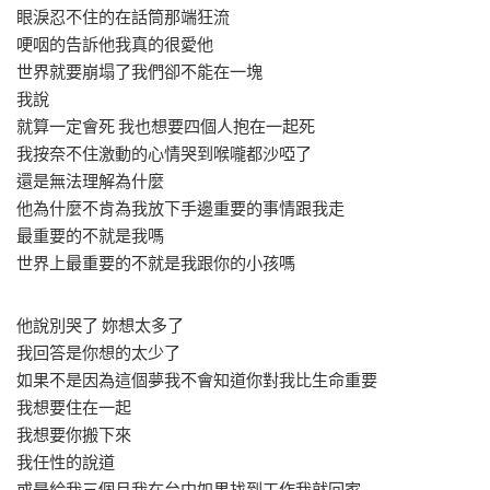
眼淚忍不住的在話筒那端狂流
哽咽的告訴他我真的很愛他
世界就要崩塌了我們卻不能在一塊
我說
就算一定會死 我也想要四個人抱在一起死
我按奈不住激動的心情哭到喉嚨都沙啞了
還是無法理解為什麼
他為什麼不肯為我放下手邊重要的事情跟我走
最重要的不就是我嗎
世界上最重要的不就是我跟你的小孩嗎
他說別哭了 妳想太多了
我回答是你想的太少了
如果不是因為這個夢我不會知道你對我比生命重要
我想要住在一起
我想要你搬下來
我任性的說道
或是給我三個月我在台中如果找到工作我就回家