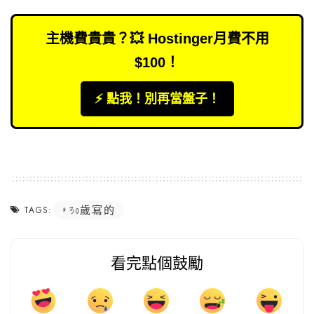
主機費貴貴？💥 Hostinger月費不用
$100！
⚡️ 點我！別再當盤子！
30歲寫的
TAGS:
看完點個鼓勵