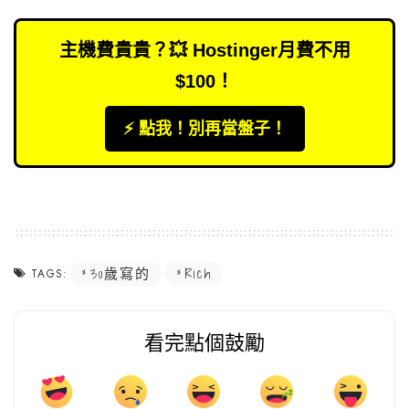
主機費貴貴？💥 Hostinger月費不用
$100！
⚡️ 點我！別再當盤子！
30歲寫的
Rich
TAGS:
看完點個鼓勵