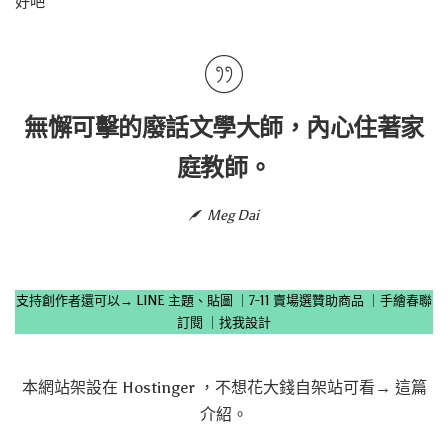
好吧
無懈可擊的廢話文學大師，內心住著家
庭教師。
Meg Dai
支持創作者還可以→
LINE 主題、貼圖
｜
7-11 賣場選贊助商品
｜
手繪春聯
訂閱
｜
找我設計
本網站架設在
Hostinger
，不想花大錢自架站可看→
這篇
介紹
。