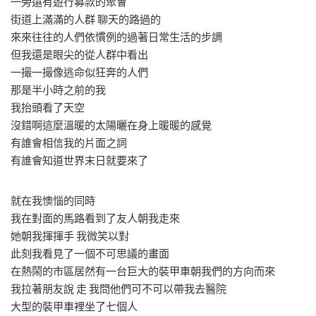
一旁還有遊行募款的聚會
街道上滿滿的人群 聊天的路過的
來來往往的人們依慣例的過著日常生活的步調
但我還是眼尖的從人群中看出
一撮一撮像逃命似狂奔的人們
那是半小時之前的我
我抬頭看了天空
沒錯啊這麼溫暖的太陽曬在身上暖暖的感覺
有誰會相信我的片面之詞
有誰會知道世界末日就要來了
就在我懊惱的同時
我在對面的馬路看到了友人朝我走來
她朝我揮揮手 我微笑以對
此刻我看見了一個不可思議的畫面
在熱鬧的市區居然有一台巨大的裝甲車朝我們的方向而來
我拉著朋友說 走 我問他們可不可以帶我去醫院
大型的裝甲車裡坐了七個人