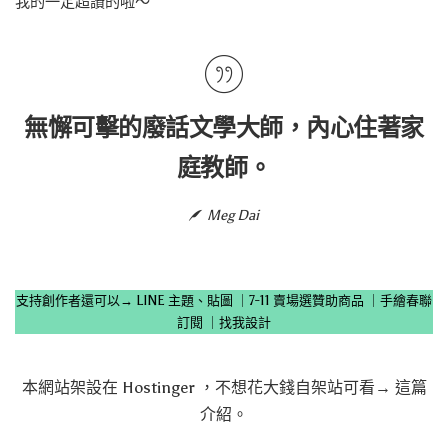
我的一定超讚的啦～
無懈可擊的廢話文學大師，內心住著家
庭教師。
Meg Dai
支持創作者還可以→
LINE 主題、貼圖
｜
7-11 賣場選贊助商品
｜
手繪春聯
訂閱
｜
找我設計
本網站架設在
Hostinger
，不想花大錢自架站可看→
這篇
介紹
。