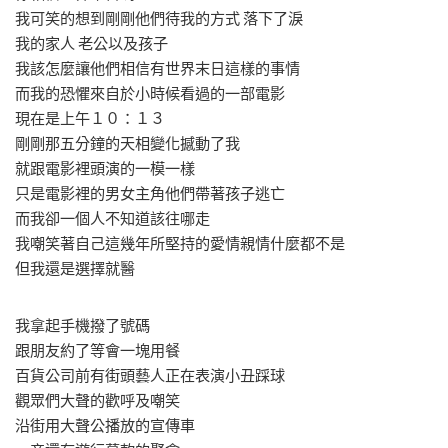
我可笑的想到剛剛他們待我的方式 落下了淚
我的家人 老公以及孩子
我該怎麼讓他們相信有世界末日這樣的事情
而我的恐懼來自於小時候看過的一部電影
現在是上午１０：１３
剛剛那五分鐘的天相變化撼動了我
就跟電影裡頭演的一模一樣
只是電影裡的男女主角他們帶著孩子逃亡
而我卻一個人不知道該往哪走
我嘲笑著自己這幾年所堅持的愛情親情什麼都不是
但我還是選擇就醫
我拿起手機撥了號碼
跟朋友約了等會一塊用餐
百貨公司前有街頭藝人正在表演小丑踩球
觀眾們大聲的歡呼及嘲笑
沿街用大聲公播放的宣傳車