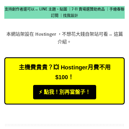
支持創作者還可以→
LINE 主題、貼圖
｜
7-11 賣場選贊助商品
｜
手繪春聯
訂閱
｜
找我設計
本網站架設在
Hostinger
，不想花大錢自架站可看→
這篇
介紹
。
主機費貴貴？💥 Hostinger月費不用
$100！
⚡️ 點我！別再當盤子！