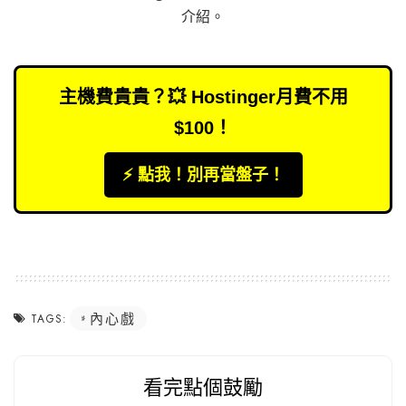
介紹
。
主機費貴貴？💥 Hostinger月費不用
$100！
⚡️ 點我！別再當盤子！
內心戲
TAGS:
看完點個鼓勵