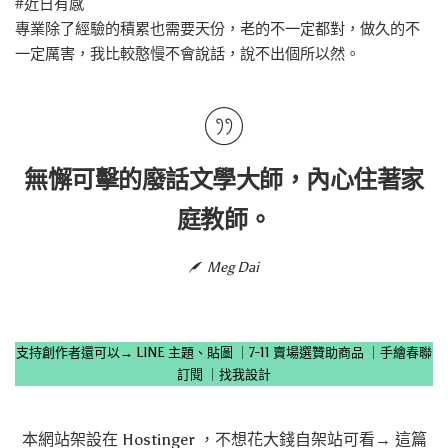
#近日有感
專業除了經驗的積累也需要天份，老的不一定都對，做久的不
一定厲害，我比較憨慢不會說話，說不出個所以然。
無懈可擊的廢話文學大師，內心住著家
庭教師。
Meg Dai
支持創作者還可以→
LINE 主題、貼圖
｜
7-11 賣場選贊助商品
｜
手繪春聯
訂閱
｜
找我設計
本網站架設在
Hostinger
，不想花大錢自架站可看→
這篇