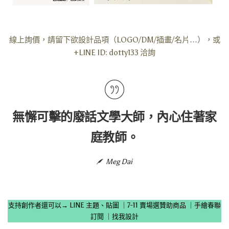
線上詢價，請留下欲設計品項（LOGO/DM/插畫/名片…），或
+LINE ID: dotty133 洽詢
無懈可擊的廢話文學大師，內心住著家
庭教師。
Meg Dai
支持創作者還可以→
LINE 主題、貼圖
｜
7-11 賣場選贊助商品
｜
手繪春聯
訂閱
｜
找我設計