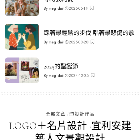
By
meg dai
2025-05-11
Posted
by
踩著最輕鬆的步伐 唱著最悲傷的歌
By
meg dai
2025-03-20
Posted
by
2025的聖誕節
By
meg dai
2024-12-25
Posted
by
全部文章
🗂️設計作品
LOGO＋名片設計 ·宜利安建
築人文景觀設計