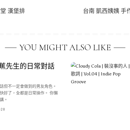
堂 漢堡排
台南 凱西姨姨 手作
YOU MIGHT ALSO LIKE
：蕉先生的日常對話
話但不一定會做到的男友角色。
快好了，全都是日常操作。 你懶
講。
-28