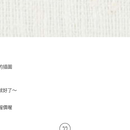
的插圖
就好了～
報價喔