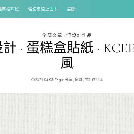
插畫技巧班
雷諾曼線上占卜
鼓勵
全部文章
🗂️設計作品
 · 蛋糕盒貼紙 · KCEE
風
2021-04-08
Tags:
分享
插圖
設計作品集