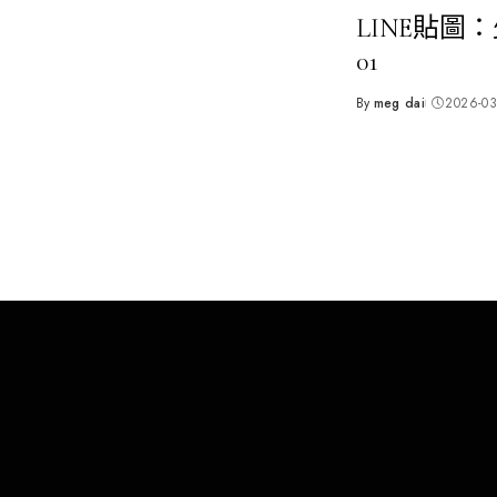
LINE貼圖
01
By
meg dai
2026-03
Posted
by