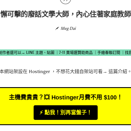
無懈可擊的廢話文學大師，內心住著家庭教師
Meg Dai
創作者還可以→
LINE 主題、貼圖
｜
7-11 賣場選贊助商品
｜
手繪春聯訂閱
｜
找
本網站架設在
Hostinger
，不想花大錢自架站可看→
這篇介紹
主機費貴貴？💥 Hostinger月費不用 $100！
⚡️ 點我！別再當盤子！