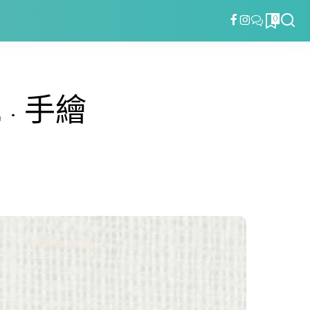
0
 · 手繪