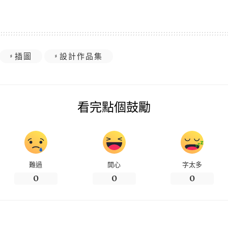
插圖
設計作品集
看完點個鼓勵
難過
開心
字太多
0
0
0