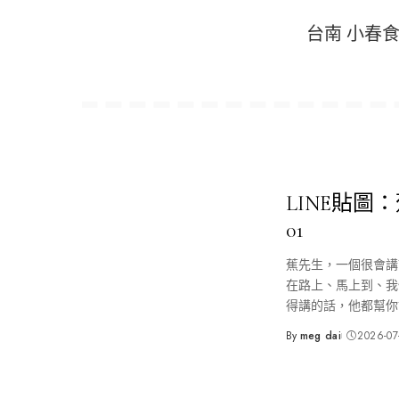
台南 小春食
LINE貼圖
01
蕉先生，一個很會講
在路上、馬上到、我
得講的話，他都幫你
By
meg dai
2026-07
Posted
by