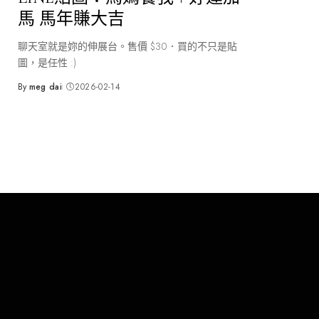
馬 馬年賺大吉
聊天室就是妳的伸展台。售價 $30．買的不只是貼
圖，是任性 :)
By
meg dai
2026-02-14
Posted
by