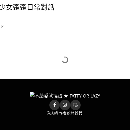
：少女歪歪日常對話
-21
鼓勵創作者
設計找我