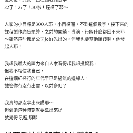
醒來後，大家一直在跟我報數字
22了！27了！30啦！達標了耶～
人家的小目標是300人耶，小目標喔，不到這個數字，接下來的
課程製作廣告預算，之前的開銷、導演、行銷什麼都回不來耶
～雖然這些都是公司Johs先出的，但我也要幫他賺錢啊，他發
起人耶！
我想我最大的壓力來自人家看得起我想投資我，
但我不相信我自己，
在這網紅盛行的年代早已是過氣的邊緣人，
誰管你有沒有出書，以前多紅？
我真的都沒拿出來講耶～
但偶爾這種時刻就要拿出來提
就覺得 吼喔 煩耶