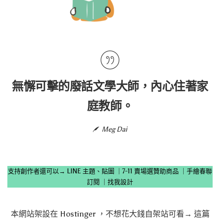
無懈可擊的廢話文學大師，內心住著家
庭教師。
Meg Dai
支持創作者還可以→
LINE 主題、貼圖
｜
7-11 賣場選贊助商品
｜
手繪春聯
訂閱
｜
找我設計
本網站架設在
Hostinger
，不想花大錢自架站可看→
這篇