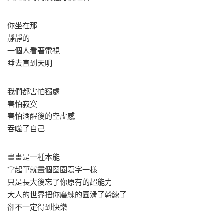
你坐在那
靜靜的
一個人看著電視
睡去直到天明
我們都害怕獨處
害怕寂寞
害怕酒醒後的空虛感
吞噬了自己
畫畫是一種本能
拿起筆就畫個圈圈寫字一樣
只是長大後忘了你原有的超能力
大人的世界把你磨練的圓滑了幹練了
卻不一定得到快樂