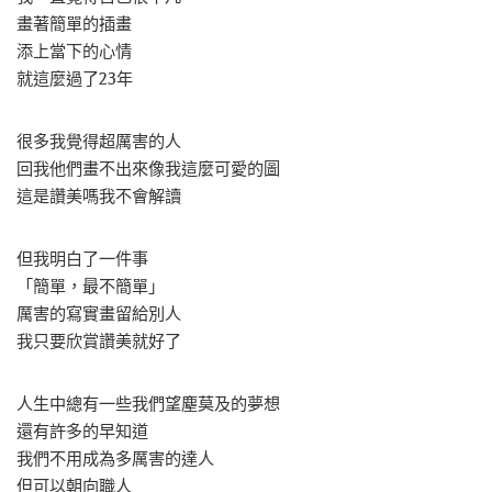
畫著簡單的插畫
添上當下的心情
就這麼過了23年
很多我覺得超厲害的人
回我他們畫不出來像我這麼可愛的圖
這是讚美嗎我不會解讀
但我明白了一件事
「簡單，最不簡單」
厲害的寫實畫留給別人
我只要欣賞讚美就好了
人生中總有一些我們望塵莫及的夢想
還有許多的早知道
我們不用成為多厲害的達人
但可以朝向職人