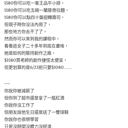
1580你可以吃一客王品牛小排，
1580你可以吃五碗一蘭豚骨拉麵，
1580你可以點四十盤迴轉壽司，
但現子時你沒法內用了，
那些地方你去不了了，
然而你可以來到我的課程中，
看看這女子二十多年到底在畫啥，
她是如何的堅持創作之路，
$1580買老師的創作捷徑太便宜，
但更划算的是6/23前只要$1080……
·····
你說你被減薪了
但你到了超市還是拿了一瓶紅酒
你說你沒工作了
但朋友說他生日還是送了一雙球鞋
你說你也很想學習
只是沒時間沒體力沒經濟