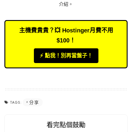
介紹
。
主機費貴貴？💥 Hostinger月費不用
$100！
⚡️ 點我！別再當盤子！
分享
TAGS:
看完點個鼓勵