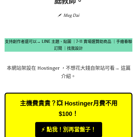
庭教師。
Meg Dai
支持創作者還可以→
LINE 主題、貼圖
｜
7-11 賣場選贊助商品
｜
手繪春聯
訂閱
｜
找我設計
本網站架設在
Hostinger
，不想花大錢自架站可看→
這篇
介紹
。
主機費貴貴？💥 Hostinger月費不用
$100！
⚡️ 點我！別再當盤子！