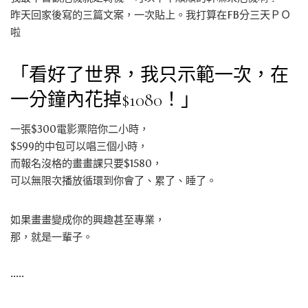
昨天回家後寫的三篇文案，一次貼上。我打算在FB分三天ＰＯ
啦
「看好了世界，我只示範一次，在
一分鐘內花掉$1080！」
一張$300電影票陪你二小時，
$599的中包可以唱三個小時，
而報名沒格的畫畫課只要$1580，
可以無限次播放循環到你會了、累了、睡了。
如果畫畫變成你的興趣甚至專業，
那，就是一輩子。
·····