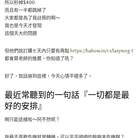
所以秒掉$400
而且有一半都跳掉了
大家都是為了我註冊的啊～
我也是今天才發現
這個天大的問題
但他們說訂購七天內只要有再點
https://hahow.in/cr/lazymeg-1
都會算老師的推薦，你知道了吼？
好了，就話癆到這裡，今天心情平穩多了。
最近常聽到的一句話『一切都是最
好的安排』
啊只能這樣啦～阿不然呢？
我最不喜歡危機就是轉機，可以平平順順的幹嘛來危機啊？