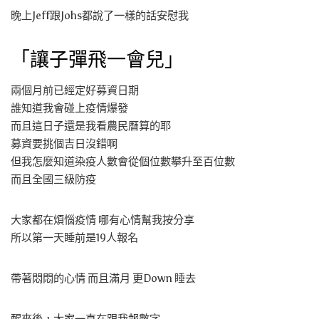
晚上Jeff跟Johs都說了一樣的話安慰我
「讓子彈飛一會兒」
兩個月前已經定好募資日期
誰知道我會碰上疫情爆發
而且這日子還是我看農民曆算的耶
募資要挑個吉日沒錯啊
但我怎麼知道染疫人數會從個位數攀升至百位數
而且全國三級防疫
大家都在煩惱疫情 哪有心情幫我按分享
所以第一天睡前是19人報名
帶著悶悶的心情 而且滿月 更Down 睡去