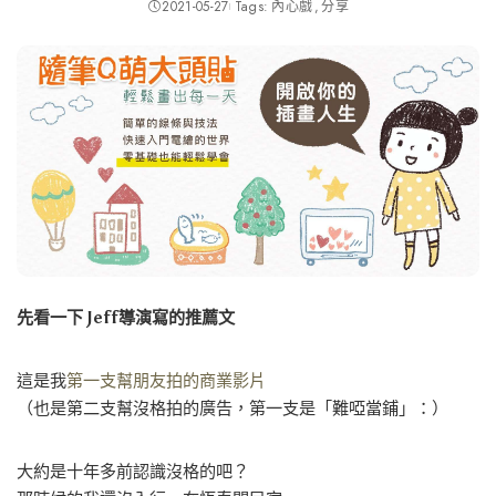
2021-05-27
Tags:
內心戲
分享
先看一下 Jeff導演寫的推薦文
這是我
第一支幫朋友拍的商業影片
（也是第二支幫沒格拍的廣告，第一支是「難啞當鋪」：）
大約是十年多前認識沒格的吧？