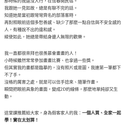
那時候的我還沒入行，在恆春開民宿。
我跟她一見如故，總是有聊不完的話。
知道她是當初跟彎彎齊名的部落客時，
再對照眼前這個多愁善感、缺少了那麽一點自信與不安全感的
人，有種說不出的違和感。
縱使如此，她總是帶給身邊人無限的歡樂。
我一直都很崇拜也很羨慕會畫畫的人！
小時候雖然常常參加畫畫比賽、也拿過一些獎。
但其實我的畫都是臨摹的，沒有照片或是圖，我連第一筆都下
不了手。
沒格的厲害之處，就是可以信手捻來、隨筆作畫。
瞬間把眼前具象的畫面，變成2D的線條，那麽地單純卻又生
動。
這堂課推薦給大家，身為假客家人的我：
一個人買、全家一起
學！實在太划算！