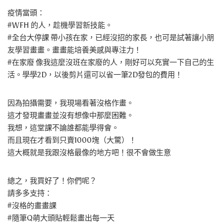
疫情當頭：
#WFH 的人，趁機學習新技能。
#全台大停課 帶小孩在家，已經沒招的家長，也可是試著讓小朋
友學習畫畫。畫畫能培養美感與專注力！
#在家廢 像我這麼沒班在家廢的人，剛好可以充實一下自己的生
活。學學2D，以後剪片還可以省一筆2D發包的費用！
因為拍攝需要，我現場看著沒格作畫。
這才發現畫畫並沒有想像中那麼困難。
我想，這堂課不論誰都能學得會。
而且現在才看到只賣1000塊（大驚）！
這大概就是我跟沒格最像的地方吧！很不會做生意
總之，我買好了！你們呢？
請多多支持：
#沒格的畫畫課
#隨筆Q萌大頭貼輕鬆畫出每一天