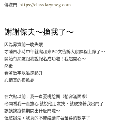
傳送門-
https://class.lazymeg.com
謝謝傑夫～換我了～
因為募資前一晚失眠
才睡四小時中午就爬起來PO文告訴大家課程上線了～
開始有網友跟我說報名成功啦！我超開心～
然後
看著數字以龜速爬升
心情真的很擔憂
在六點以前，我一直憂桃尬面（愁容滿面啦）
老闆看我一直擔心 就說他朋友找，就硬拉著我出門了
誒誒誒疫情期間出什麼門啦～
但沒辦法，我真的不能繼續盯著螢幕的數字了