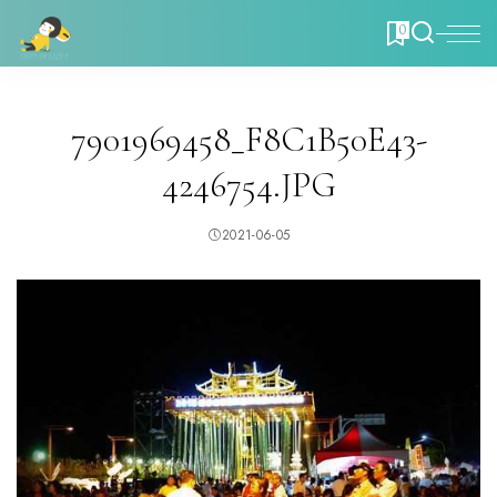
0
7901969458_F8C1B50E43-
4246754.JPG
2021-06-05