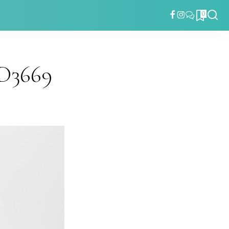
0
D3669