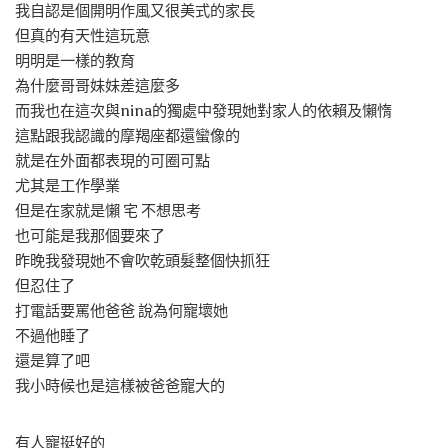
我自認是個開明作風又很美式的家長
但真的有天性這玩意
明明是一樣的教育
為什麼哥哥妹妹差這麼多
而我也在這次與nina的獨處中發現她對家人的依賴及懶惰
這點跟我認識的摩羯座都還蠻像的
就是在外面都表現的可圈可點
尤其是工作學業
但是在家就是懶 宅 不想思考
也可能是我那個要來了
昨晚我發現她不會吹乾頭髮整個快抓狂
但忍住了
打電話要罵他爸爸 說為何寵壞她
不過他睡了
還是算了吧
我小時候也是這樣被爸爸寵大的
有人寵挺好的