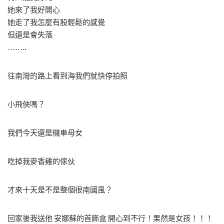
她來了我好開心
她走了我怎麼有股輕鬆的感覺
但還是會失落
……..
往南灣的路上看到海我們就快停拍照
小飛俠嗎？
我們今天還是機車母女
吃掉我麥香雞的傢伙
才來十天是不是整個很南國風？
回家後我送他 安娜蘇的首飾盒 開心到不行！果然是女孩！！！