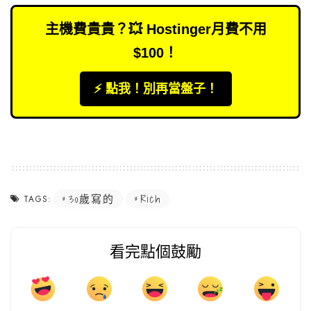
主機費貴貴？💥 Hostinger月費不用
$100！
⚡️ 點我！別再當盤子！
30歲寫的
Rich
TAGS:
看完點個鼓勵