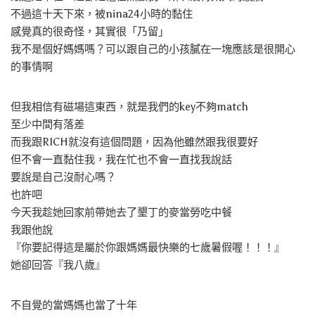
不過這十天下來，被nina24小時的黏住
感覺真的很奇怪，其實很「乃留」
我不是個好媽媽嗎？可以跟自己的小孩膩在一塊應該是很開心
的事情啊
但我相信有磁場這東西，就是我們的key不夠match
至少中間有落差
而我跟RICH就沒有這個問題，因為他雖然跟我很要好
但不會一直黏住我，我在忙也不會一直找我說話
要說是自己沒耐心嗎？
也許吧
今天我趁她回家前帶她去了墾丁的麥當勞吃中餐
我跟他說
『你要記得這是屬於你跟媽媽最快樂的七歲暑假喔！！！』
她卻回答『我八歲』
不自覺的當媽媽也當了十年