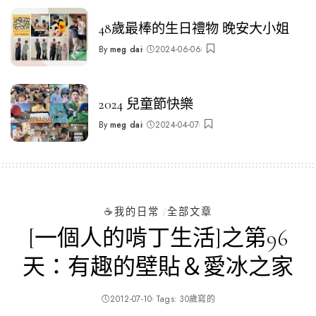
48歲最棒的生日禮物 晚安大小姐
By
meg dai
2024-06-06
Posted
by
2024 兒童節快樂
By
meg dai
2024-04-07
Posted
by
☕️我的日常
全部文章
[一個人的啃丁生活]之第96
天：有趣的壁貼＆愛冰之家
2012-07-10
Tags:
30歲寫的