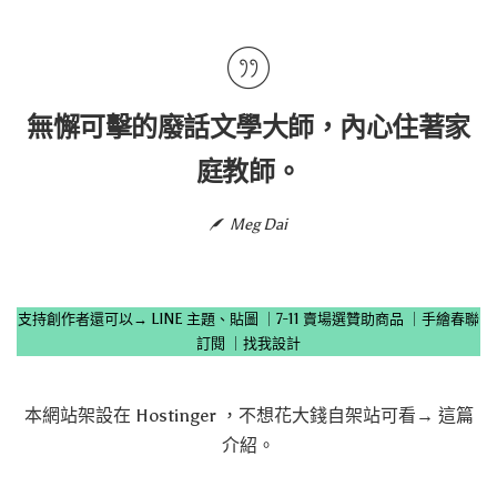
無懈可擊的廢話文學大師，內心住著家
庭教師。
Meg Dai
支持創作者還可以→
LINE 主題、貼圖
｜
7-11 賣場選贊助商品
｜
手繪春聯
訂閱
｜
找我設計
本網站架設在
Hostinger
，不想花大錢自架站可看→
這篇
介紹
。