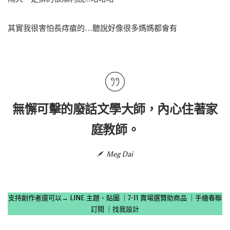
其實我很害怕長痔瘡的…聽說好像很多媽媽都會有
無懈可擊的廢話文學大師，內心住著家
庭教師。
Meg Dai
支持創作者還可以→
LINE 主題、貼圖
｜
7-11 賣場選贊助商品
｜
手繪春聯
訂閱
｜
找我設計