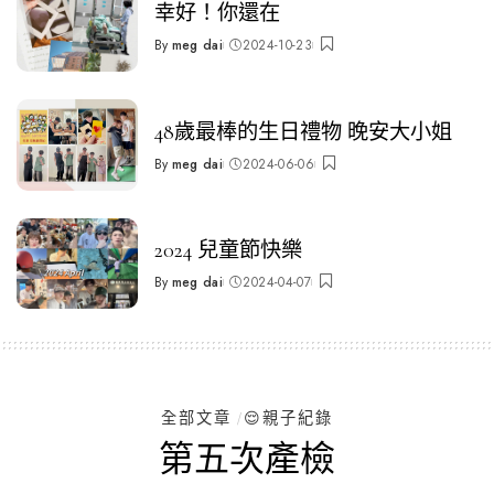
幸好！你還在
By
meg dai
2024-10-23
Posted
by
48歲最棒的生日禮物 晚安大小姐
By
meg dai
2024-06-06
Posted
by
2024 兒童節快樂
By
meg dai
2024-04-07
Posted
by
全部文章
😌親子紀錄
第五次產檢