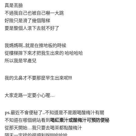
真是丟臉
不過我自己也被自己嚇一大跳
好險只是滑了幾個階梯
要是整個人滾下去就不好了
我媽媽啊..就是在擦地板的時候
從樓梯摔下來才把我生出來的 哈哈哈哈
所以我是早產兒
我的北鼻才不要那麼早生出來呢!!!
大家走路一定要小心喔…
ps.最近不會便秘了..不知道是不是跟喝酸梅汁有關
不知道在哪個網站看到
喝紅棗汁或酸梅汁可預防便秘
從那天開始…我只要去喝茶都點酸梅汁
隔天一定排的很順利說!!!哈哈哈