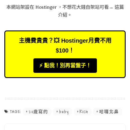
本網站架設在
Hostinger
，不想花大錢自架站可看→
這篇
介紹
。
主機費貴貴？💥 Hostinger月費不用
$100！
⚡️ 點我！別再當盤子！
20歲寫的
baby
Rich
哈囉北鼻
TAGS: