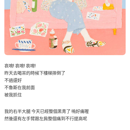
哀唷! 哀唷! 哀唷!
昨天去喝茶的時候下樓梯摔倒了
不過還好
不魯斯在我前面
被我抓住
我的右半大腿 今天已經整個黑青了 嗚好痛喔
然後還有左手臂跟左肩整個痛到不行提高呢