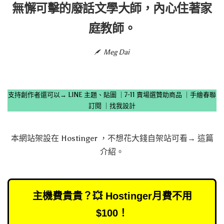
無懈可擊的廢話文學大師，內心住著家
庭教師。
Meg Dai
支持創作者還可以→
LINE 主題、貼圖
｜
7-11 賣場選贊助商品
｜
手繪春聯
訂閱
｜
找我設計
本網站架設在
Hostinger
，不想花大錢自架站可看→
這篇
介紹
。
主機費貴貴？💥 Hostinger月費不用
$100！