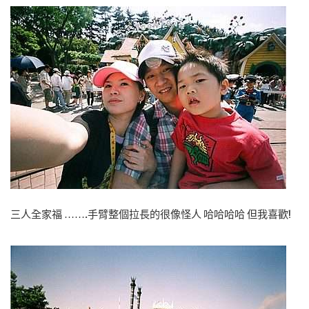
三人全家福 …….手臂整個拉長的很像怪人 哈哈哈哈 但我喜歡!