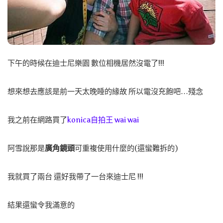
下午的時候在迪士尼樂園 數位相機居然沒電了!!!
想來想去應該是前一天太晚睡的緣故 所以電沒充飽吧…殘念
我之前在網路買了
konica自拍王 wai wai
阿雪說那是
廣角鏡頭
可重複使用什麼的(還蠻難拆的)
我就買了兩台
還好我帶了一台來迪士尼 !!!
結果還蠻令我滿意的