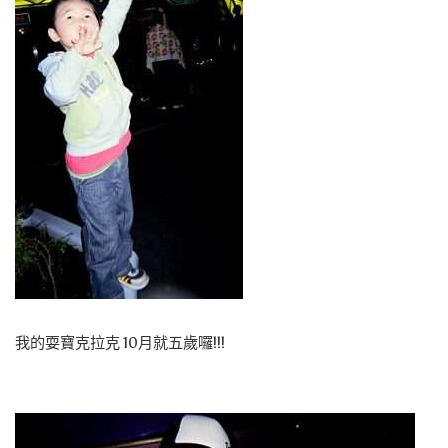
我的耍寶克拉克 10月就五歲囉!!!