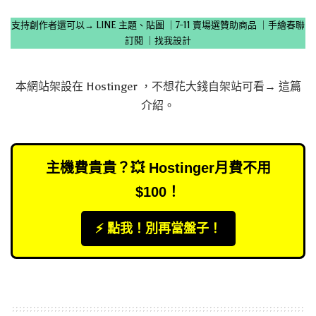
支持創作者還可以→
LINE 主題、貼圖
｜
7-11 賣場選贊助商品
｜
手繪春聯
訂閱
｜
找我設計
本網站架設在
Hostinger
，不想花大錢自架站可看→
這篇
介紹
。
主機費貴貴？💥 Hostinger月費不用
$100！
⚡️ 點我！別再當盤子！