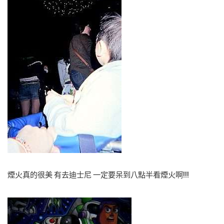
煙火真的很美 有去迪士尼 一定要呆到八點半看煙火啊!!!