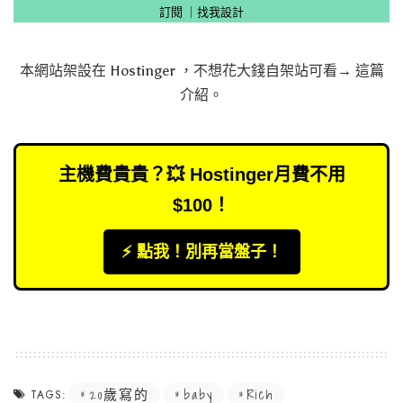
訂閱
｜
找我設計
本網站架設在
Hostinger
，不想花大錢自架站可看→
這篇
介紹
。
主機費貴貴？💥 Hostinger月費不用
$100！
⚡️ 點我！別再當盤子！
20歲寫的
baby
Rich
TAGS: