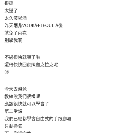
很遜
太遜了
太久沒喝酒
昨天兩背VODKA+TEQUILA後
就兔了兩次
別學我啊
不過很快就醒了啦
還得快快回家照顧克拉克呢
🙂
今天去游泳
教練說我們很棒呢
應該很快就可以學會了
第二堂課
我們已經都學會自由式的手跟腳囉
只剩換氣