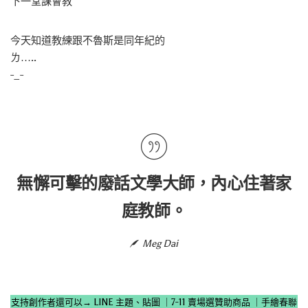
下一堂課會教
今天知道教練跟不魯斯是同年紀的
ㄌ…..
-_-
無懈可擊的廢話文學大師，內心住著家
庭教師。
Meg Dai
支持創作者還可以→
LINE 主題、貼圖
｜
7-11 賣場選贊助商品
｜
手繪春聯