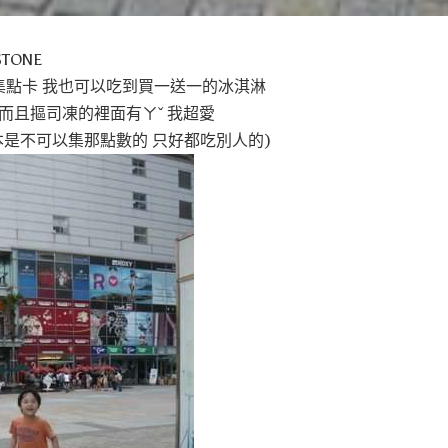
TONE
1的集點卡 我也可以吃到買一送一的冰淇淋
而且摳司凍的裡面有ㄚˇ 我超愛
本是不可以集那點數的 只好都吃別人的)