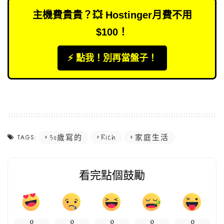
主機費貴貴？💥 Hostinger月費不用
$100！
⚡️ 點我！別再當盤子！
30歲寫的
Rich
家庭生活
TAGS:
看完點個鼓勵
0
0
0
0
0