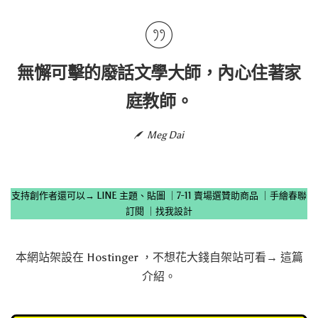
無懈可擊的廢話文學大師，內心住著家
庭教師。
Meg Dai
支持創作者還可以→
LINE 主題、貼圖
｜
7-11 賣場選贊助商品
｜
手繪春聯
訂閱
｜
找我設計
本網站架設在
Hostinger
，不想花大錢自架站可看→
這篇
介紹
。