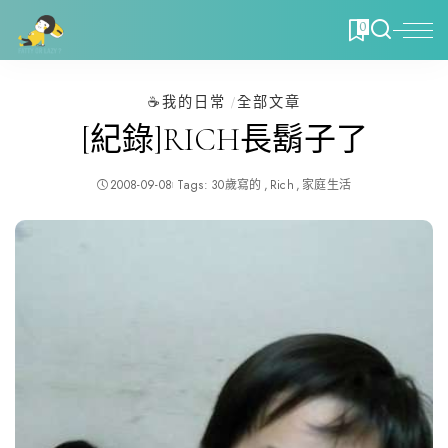
0
☕️我的日常
全部文章
[紀錄]RICH長鬍子了
2008-09-08
Tags:
30歲寫的
Rich
家庭生活