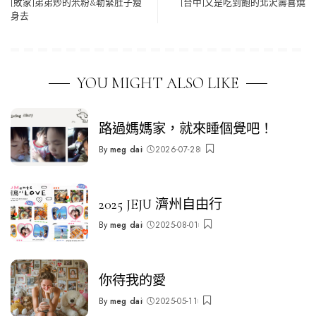
[敗家]弟弟炒的米粉&勒緊肚子瘦
[台中]又是吃到飽的北沢壽喜燒
身去
YOU MIGHT ALSO LIKE
路過媽媽家，就來睡個覺吧！
By
meg dai
2026-07-28
Posted
by
2025 JEJU 濟州自由行
By
meg dai
2025-08-01
Posted
by
你待我的愛
By
meg dai
2025-05-11
Posted