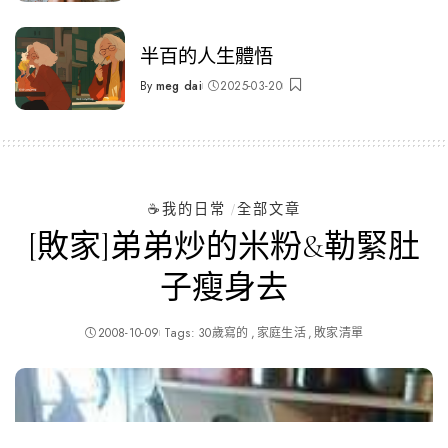
by
半百的人生體悟
By
meg dai
2025-03-20
Posted
by
☕️我的日常
全部文章
[敗家]弟弟炒的米粉&勒緊肚
子瘦身去
2008-10-09
Tags:
30歲寫的
家庭生活
敗家清單