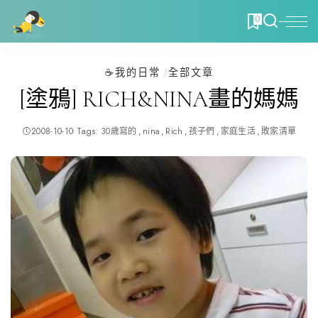
0
☕️我的日常
全部文章
[塗鴉] RICH&NINA畫的媽媽
2008-10-10
Tags:
30歲寫的
nina
Rich
孩子們
家庭生活
敗家清單