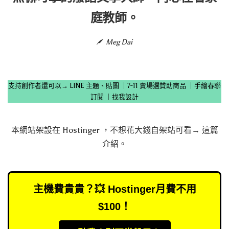
庭教師。
Meg Dai
支持創作者還可以→
LINE 主題、貼圖
｜
7-11 賣場選贊助商品
｜
手繪春聯
訂閱
｜
找我設計
本網站架設在
Hostinger
，不想花大錢自架站可看→
這篇
介紹
。
主機費貴貴？💥 Hostinger月費不用
$100！