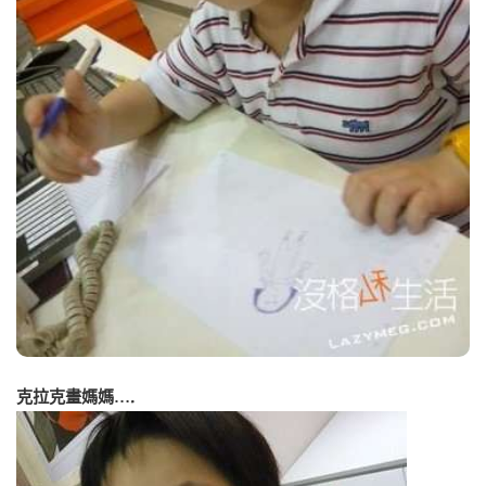
克拉克畫媽媽….