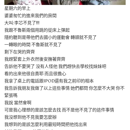
星期六的早上
婆婆匆忙的進來我們的房間
大叫:李芯不見了!!!
我跟不魯斯兩個用跳的從床上彈起
隱約聽到是帶他們去國小的運動會 轉頭就不見了
一轉眼的時間 不魯斯就不見了
剩下在哭的齊齊
我趕緊套上外衣然後安撫著齊齊
告訴他不要哭了 沒有人怪他 我們趕快去學校找妹妹吧
看的出來他很自責耶 而且很擔心
我拿了桌上的電話跟IPOD還有我之前印的相本
我告訴我朋友我做了以上這些事情 她們都問 你怎麼不大哭 你不
緊張嗎
我說 當然會啊
可是我心理想的是該怎麼去找 而不是他不見了的這件事情
我沒想到他不見我要怎麼辦
我想到的是該怎麼利用最短時間把他找出來