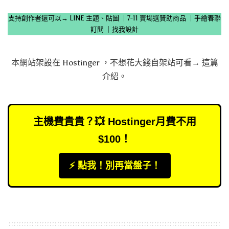
支持創作者還可以→
LINE 主題、貼圖
｜
7-11 賣場選贊助商品
｜
手繪春聯
訂閱
｜
找我設計
本網站架設在
Hostinger
，不想花大錢自架站可看→
這篇
介紹
。
主機費貴貴？💥 Hostinger月費不用
$100！
⚡️ 點我！別再當盤子！