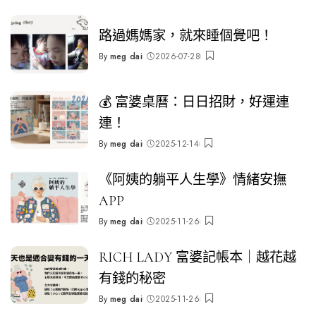
路過媽媽家，就來睡個覺吧！
By
meg dai
2026-07-28
Posted
by
💰 富婆桌曆：日日招財，好運連
連！
By
meg dai
2025-12-14
Posted
by
《阿姨的躺平人生學》情緒安撫
APP
By
meg dai
2025-11-26
Posted
by
RICH LADY 富婆記帳本｜越花越
有錢的秘密
By
meg dai
2025-11-26
Posted