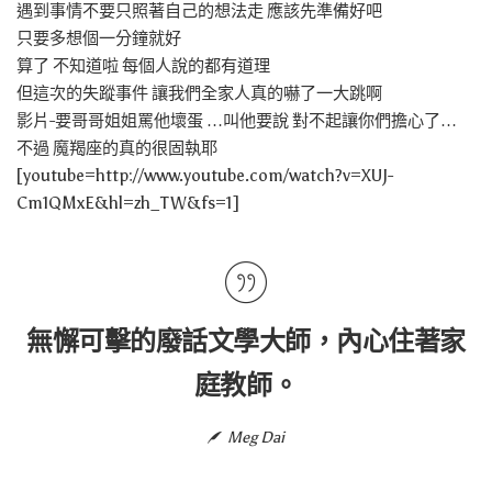
遇到事情不要只照著自己的想法走 應該先準備好吧
只要多想個一分鐘就好
算了 不知道啦 每個人說的都有道理
但這次的失蹤事件 讓我們全家人真的嚇了一大跳啊
影片-要哥哥姐姐罵他壞蛋 …叫他要說 對不起讓你們擔心了…
不過 魔羯座的真的很固執耶
[youtube=http://www.youtube.com/watch?v=XUJ-
Cm1QMxE&hl=zh_TW&fs=1]
無懈可擊的廢話文學大師，內心住著家
庭教師。
Meg Dai