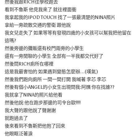
然後我跟RICH往學校跑去
看到不魯斯 他見我來了 就往裡面衝
我拿起我的IPOD TOUCH 找了一張最清楚的NINA照片
拿給一旁疏散交通的警衛 跟他說
我女兒走失了 如果等等有發現四歲的小女孩可以幫我把他留在
這嗎?
然後旁邊的攤販還有校門兩旁的小學生
還有一旁閒聊的小學生 全部有一半我都交代好了
然後問RICH廁所在哪裡
這是我最害怕的 如果遇到變態怎麼辦…(嘆氣)
然後我們跑向廁所 一間一間打開 我喊著 李芯 李芯
然後有個小ANGEL的小女生出現問我:阿姨 你在找誰??
我就拿了NINA的照片給他看
然後他說:他在跑步那邊的司令台歐!!!!
我大聲的跟他說了聲謝謝
就跑過去了
後來看到不魯斯把他抱了回來
他眼眶泛著淚