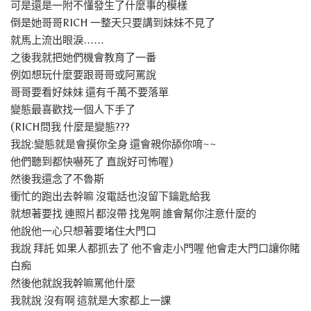
可是還是一附不懂發生了什麼事的模樣
倒是她哥哥RICH 一整天只要講到妹妹不見了
就馬上流出眼淚……
之後我就把她們機會教育了一番
例如想玩什麼要跟哥哥或阿罵說
哥哥要看好妹妹 還有千萬不要落單
變態最喜歡找一個人下手了
(RICH問我 什麼是變態???
我說:變態就是會摸你全身 還會親你舔你唷~~
他們聽到都快嚇死了 直說好可怖喔)
然後我還念了不魯斯
衝忙的跑出去幹嘛 沒電話也沒留下鑰匙給我
就想著要找 連照片都沒帶 找鬼啊 誰會幫你注意什麼的
他說他一心只想著要堵住大門口
我說 拜託 如果人都抓去了 他不會走小門喔 他會走大門口讓你賭
白痴
然後他就說我幹嘛罵他什麼
我就說 沒有啊 這就是大家都上一課