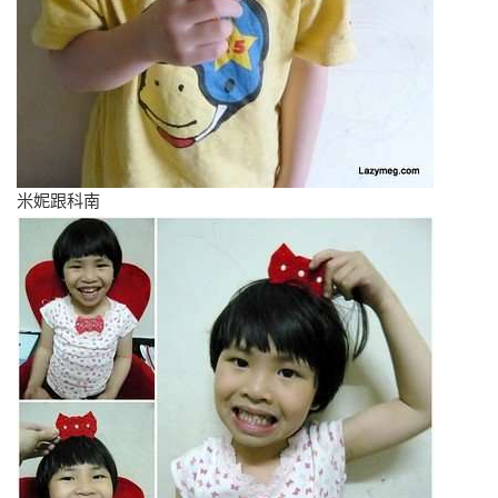
米妮跟科南