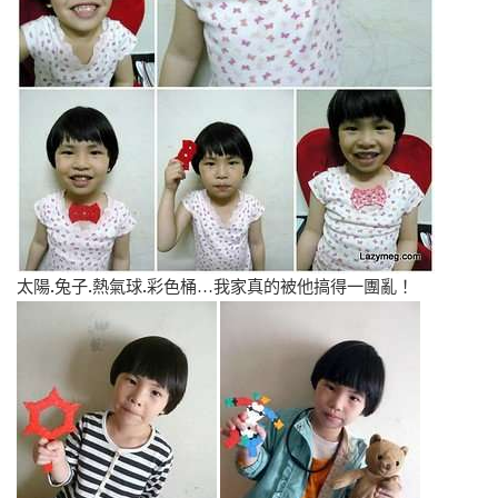
太陽.兔子.熱氣球.彩色桶…我家真的被他搞得一團亂！