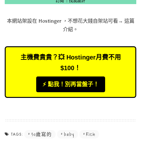
訂閱
｜
找我設計
本網站架設在
Hostinger
，不想花大錢自架站可看→
這篇
介紹
。
主機費貴貴？💥 Hostinger月費不用
$100！
⚡️ 點我！別再當盤子！
30歲寫的
baby
Rich
TAGS: