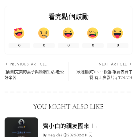
看完點個鼓勵
0
0
0
0
0
PREVIOUS ARTICLE
NEXT ARTICLE
[插圖]完美的妻子與婚姻生活-老公
[軟體]限時FREE軟體-誰要去買午
好辛苦
餐-有北鼻影片 4 TOUCH
YOU MIGHT ALSO LIKE
齊小白的親友團來＋1
By
meg dai
2025-02-21