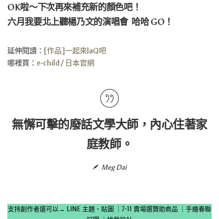
OK啦～下次再來補充新的顏色吧！
六月我要北上聽楊乃文的演唱會 哈哈 GO！
延伸閱讀：
[作品]一起來laQ吧
哪裡買：
e-child
/
日本官網
無懈可擊的廢話文學大師，內心住著家
庭教師。
Meg Dai
支持創作者還可以→
LINE 主題、貼圖
｜
7-11 賣場選贊助商品
｜
手繪春聯