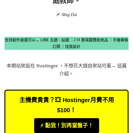
庭教師。
Meg Dai
支持創作者還可以→
LINE 主題、貼圖
｜
7-11 賣場選贊助商品
｜
手繪春聯
訂閱
｜
找我設計
本網站架設在
Hostinger
，不想花大錢自架站可看→
這篇
介紹
。
主機費貴貴？💥 Hostinger月費不用
$100！
⚡️ 點我！別再當盤子！