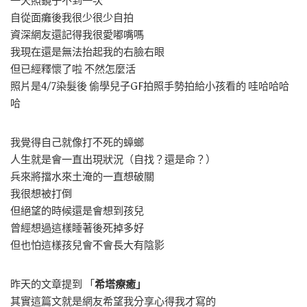
一天照鏡子不到一次
自從面癱後我很少很少自拍
資深網友還記得我很愛嘟嘴嗎
我現在還是無法抬起我的右臉右眼
但已經釋懷了啦 不然怎麼活
照片是4/7染髮後 偷學兒子GF拍照手勢拍給小孩看的 哇哈哈哈
哈
我覺得自己就像打不死的蟑螂
人生就是會一直出現狀況（自找？還是命？）
兵來將擋水來土淹的一直想破關
我很想被打倒
但絕望的時候還是會想到孩兒
曾經想過這樣睡著後死掉多好
但也怕這樣孩兒會不會長大有陰影
昨天的文章提到 「
希塔療癒」
其實這篇文就是網友希望我分享心得我才寫的