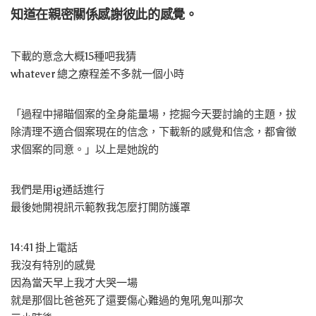
知道在親密關係感謝彼此的感覺。
下載的意念大概15種吧我猜
whatever 總之療程差不多就一個小時
「過程中掃瞄個案的全身能量場，挖掘今天要討論的主題，拔
除清理不適合個案現在的信念，下載新的感覺和信念，都會徵
求個案的同意。」以上是她說的
我們是用ig通話進行
最後她開視訊示範教我怎麼打開防護罩
14:41 掛上電話
我沒有特別的感覺
因為當天早上我才大哭一場
就是那個比爸爸死了還要傷心難過的鬼吼鬼叫那次