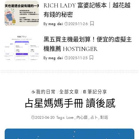
RICH LADY 富婆記帳本｜越花越
有錢的秘密
By
meg dai
2025-11-26
Posted
by
黑五買主機最划算！便宜的虛擬主
機推薦 HOSTINGER
By
meg dai
2025-11-25
Posted
by
☕️我的日常
全部文章
📔筆記分享
占星媽媽手冊 讀後感
2023-04-20
Tags:
Love
內心戲
占卜
對話