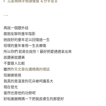
占星媽媽手冊讀後感 ＆分手宣言
….
再說一個題外話
跟朋友聊到童年陰影
她說好的童年足以回憶過一生
但壞的童年會用一生去療傷
所以你們 就是在說你！最好把愛通通拿出來
該讚美就讚美
不要跟人比較
雖然
昨天文章在講媽媽的壞話
但謝謝爸爸
我真的是溫室的花朵被呵護長大
現在發光
當然也是他的功勞吧
好啦謝謝媽媽一下把我皮膚生的那麼好