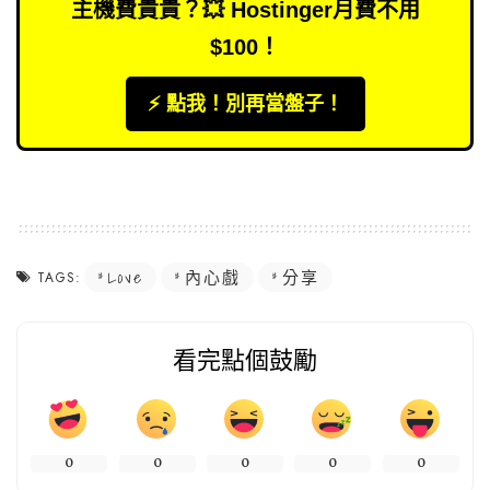
主機費貴貴？💥 Hostinger月費不用
$100！
⚡️ 點我！別再當盤子！
Love
內心戲
分享
TAGS:
看完點個鼓勵
0
0
0
0
0