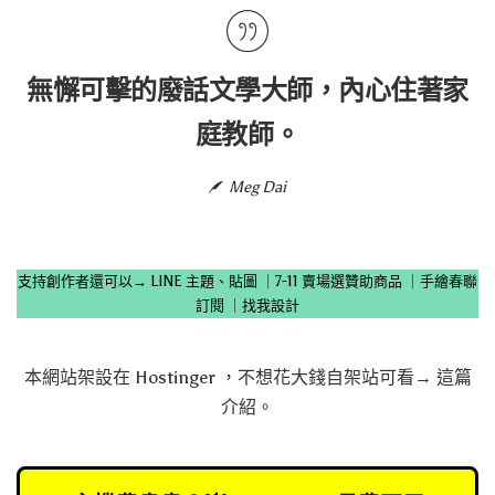
無懈可擊的廢話文學大師，內心住著家
庭教師。
Meg Dai
支持創作者還可以→
LINE 主題、貼圖
｜
7-11 賣場選贊助商品
｜
手繪春聯
訂閱
｜
找我設計
本網站架設在
Hostinger
，不想花大錢自架站可看→
這篇
介紹
。