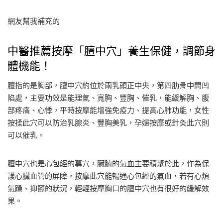
網友幫我補充的
中醫推薦按摩「膻中穴」養生保健，調節身
體機能！
膻指的是胸部，膻中穴約位於兩乳頭正中央，第四肋骨中間凹
陷處，主要功效是能理氣、寬胸、豐胸、催乳，能緩解胸、腹
部疼痛、心悸，平時按摩能增強免疫力、提高心肺功能，女性
按揉此穴可以防治乳腺炎、豐胸美乳，孕婦按摩或針灸此穴則
可以催乳。
膻中穴也是心包經的募穴，臟腑的氣血主要積聚於此，作為保
護心臟血管的屏障，按摩此穴能暢通心包經的氣血，若有心煩
氣躁、抑鬱的狀況，輕輕按摩胸口的膻中穴也有很好的緩解效
果。