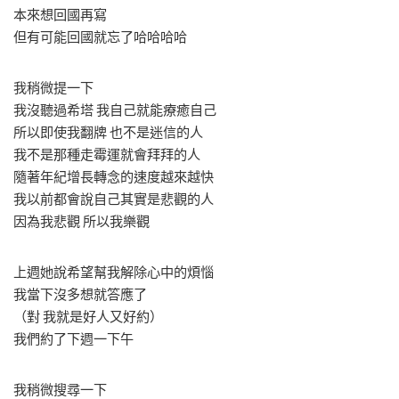
本來想回國再寫
但有可能回國就忘了哈哈哈哈
我稍微提一下
我沒聽過希塔 我自己就能療癒自己
所以即使我翻牌 也不是迷信的人
我不是那種走霉運就會拜拜的人
隨著年紀增長轉念的速度越來越快
我以前都會說自己其實是悲觀的人
因為我悲觀 所以我樂觀
上週她說希望幫我解除心中的煩惱
我當下沒多想就答應了
（對 我就是好人又好約）
我們約了下週一下午
我稍微搜尋一下