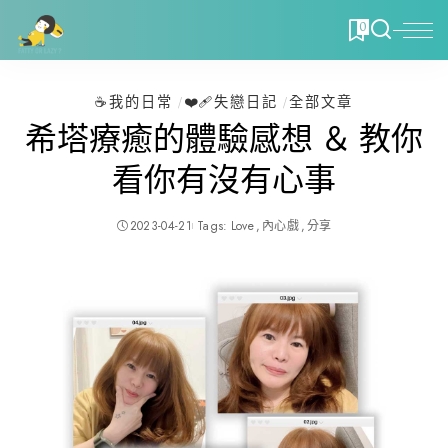
0
☕️我的日常
❤️‍🩹失戀日記
全部文章
希塔療癒的體驗感想 ＆ 教你
看你有沒有心事
2023-04-21
Tags:
Love
內心戲
分享