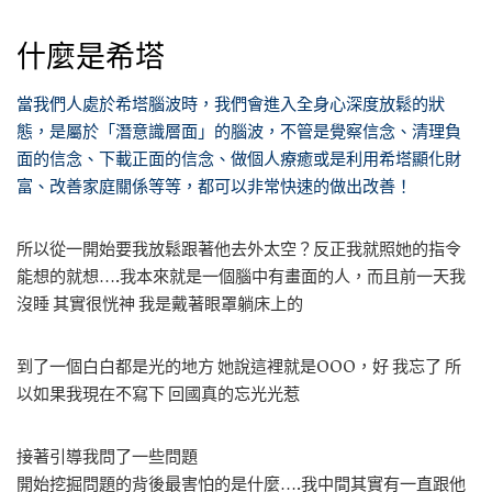
什麼是希塔
當我們人處於希塔腦波時，我們會進入全身心深度放鬆的狀
態，是屬於「潛意識層面」的腦波，不管是覺察信念、清理負
面的信念、下載正面的信念、做個人療癒或是利用希塔顯化財
富、改善家庭關係等等，都可以非常快速的做出改善！
所以從一開始要我放鬆跟著他去外太空？反正我就照她的指令
能想的就想….我本來就是一個腦中有畫面的人，而且前一天我
沒睡 其實很恍神 我是戴著眼罩躺床上的
到了一個白白都是光的地方 她說這裡就是OOO，好 我忘了 所
以如果我現在不寫下 回國真的忘光光惹
接著引導我問了一些問題
開始挖掘問題的背後最害怕的是什麼….我中間其實有一直跟他