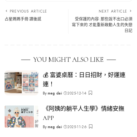
PREVIOUS ARTICLE
NEXT ARTICLE
占星媽媽手冊 讀後感
受保護的內容: 那些說不出口必須
寫下來的 才能重新啟動人生的失戀
日記
YOU MIGHT ALSO LIKE
💰 富婆桌曆：日日招財，好運連
連！
By
meg dai
2025-12-14
Posted
by
《阿姨的躺平人生學》情緒安撫
APP
By
meg dai
2025-11-26
Posted
by