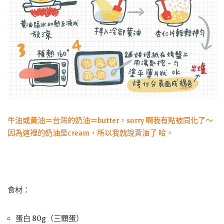
牛油或黃油＝台灣的奶油＝butter，sorry 啊我有點被同化了～
因為這裡的奶油是cream，所以我就說黃油了 哈。
食材：
蛋白 80g（三顆蛋）