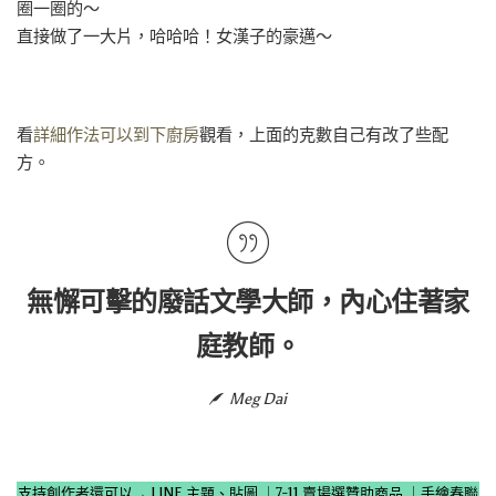
圈一圈的～
直接做了一大片，哈哈哈！女漢子的豪邁～
看
詳細作法可以到下廚房
觀看，上面的克數自己有改了些配
方。
無懈可擊的廢話文學大師，內心住著家
庭教師。
Meg Dai
支持創作者還可以→
LINE 主題、貼圖
｜
7-11 賣場選贊助商品
｜
手繪春聯