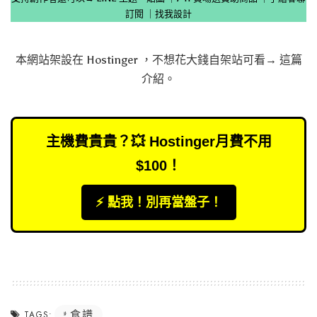
訂閱
｜
找我設計
本網站架設在
Hostinger
，不想花大錢自架站可看→
這篇
介紹
。
主機費貴貴？💥 Hostinger月費不用
$100！
⚡️ 點我！別再當盤子！
食譜
TAGS: