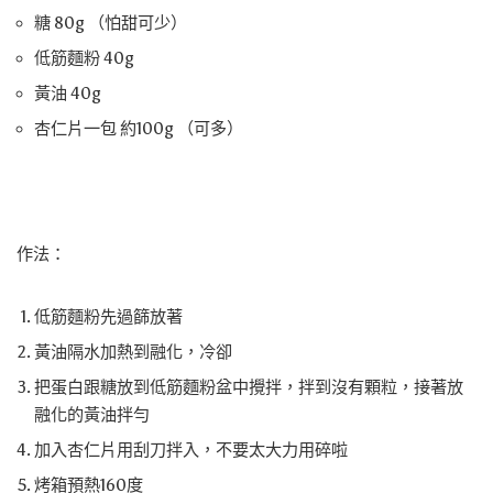
糖 80g （怕甜可少）
低筋麵粉 40g
黃油 40g
杏仁片一包 約100g （可多）
作法：
低筋麵粉先過篩放著
黃油隔水加熱到融化，冷卻
把蛋白跟糖放到低筋麵粉盆中攪拌，拌到沒有顆粒，接著放
融化的黃油拌勻
加入杏仁片用刮刀拌入，不要太大力用碎啦
烤箱預熱160度